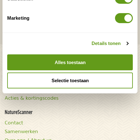
VERZENDEN
Marketing
Onontdekte plekjes en leuke aanbiedingen voor
overnachtingen en vakanties in de natuur!
Details tonen
Bekijk ook
Alles toestaan
Mooiste plekken op
Uitrusting
aarde
Zoek op reistype
Selectie toestaan
wAARDEvol reizen
Groepsaccommodaties
Natuurgidsjes.nl
Acties & kortingscodes
NatureScanner
Contact
Samenwerken