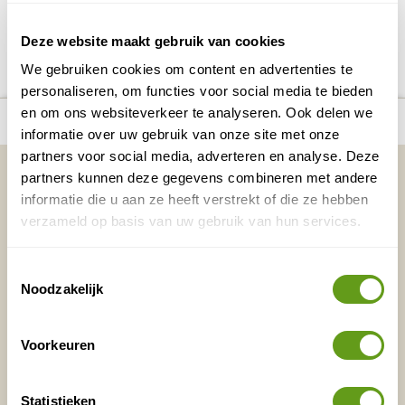
DELEN OP FACEBOOK
DELEN OP X
DELEN VIA DE MAIL
DELEN OP PINTEREST
DELEN OP WH
Deel deze pagina!
Deze website maakt gebruik van cookies
We gebruiken cookies om content en advertenties te
personaliseren, om functies voor social media te bieden
en om ons websiteverkeer te analyseren. Ook delen we
number_of_trips:
7
Bekijk alle reizen naar Faeröer eilanden
Bekijk kaart
informatie over uw gebruik van onze site met onze
partners voor social media, adverteren en analyse. Deze
Vakantietips & Inspiratie?
partners kunnen deze gegevens combineren met andere
informatie die u aan ze heeft verstrekt of die ze hebben
Voornaam
Achternaam
verzameld op basis van uw gebruik van hun services.
Toestemmingsselectie
E-mailadres*
Waar ligt je interesse?
Noodzakelijk
Nederland
Europa
Voorkeuren
Ver weg
Statistieken