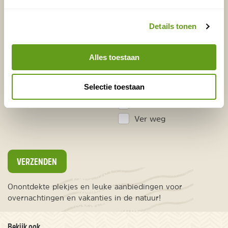
Vakantietips & Inspiratie?
Details tonen
Voornaam
Achternaam
Alles toestaan
E-mailadres*
Waar ligt je interesse?
Selectie toestaan
Nederland
Europa
Ver weg
VERZENDEN
Onontdekte plekjes en leuke aanbiedingen voor
overnachtingen en vakanties in de natuur!
Bekijk ook