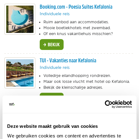
Booking.com - Poesia Suites Kefalonia
Individuele reis
Ruim aanbod aan accommodaties.
Mooie boetiekhotels met zwembad.
Of een knus vakantiehuis misschien?
BEKIJK
TUI - Vakanties naar Kefalonia
Individuele reis
Volledige eilandhopping rondreizen.
Maar ook losse vlucht met hotel op Kefalonia.
Bekijk de kleinschalige adresjes.
BEKIJK
Eliza was Here - Kleinschalig Kefalonia
Individuele reis
Deze website maakt gebruik van cookies
Wij kozen zelf voor een vakantie met Eliza was
here. Rustig vakantiehuis met veel faciliteiten en
We gebruiken cookies om content en advertenties te