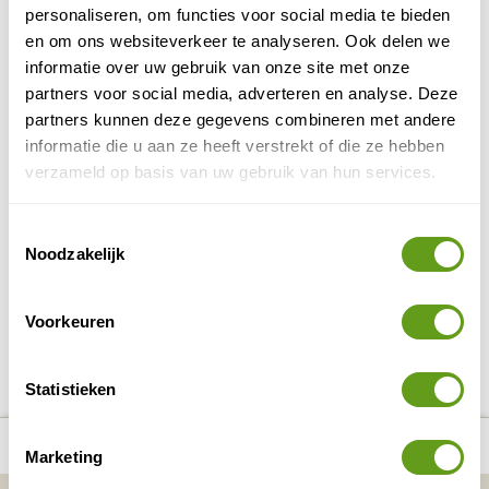
een huurauto inbegrepen.
personaliseren, om functies voor social media te bieden
en om ons websiteverkeer te analyseren. Ook delen we
BEKIJK
informatie over uw gebruik van onze site met onze
partners voor social media, adverteren en analyse. Deze
Ross Holidays - Kleinschalig Kefalonia
partners kunnen deze gegevens combineren met andere
Individuele reis
informatie die u aan ze heeft verstrekt of die ze hebben
hotels & huizen
Knusse
op Kefalonia.
verzameld op basis van uw gebruik van hun services.
Weg van de massa, in de natuur.
Bekijk ook de wandelarrangementen &
eilandhoppen.
Toestemmingsselectie
BEKIJK
Noodzakelijk
Voorkeuren
DELEN OP FACEBOOK
DELEN OP X
DELEN VIA DE MAIL
DELEN OP PINTEREST
DELEN OP WH
Deel deze pagina!
Statistieken
number_of_trips:
6
Bekijk alle reizen naar Argostoli
Bekijk kaart
Marketing