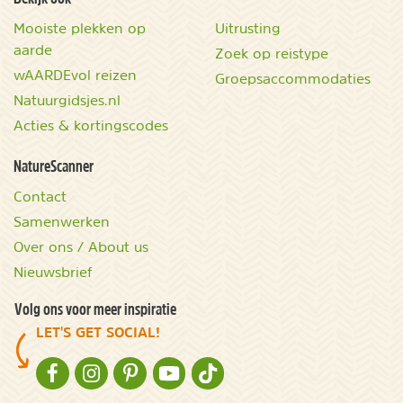
Mooiste plekken op
Uitrusting
aarde
Zoek op reistype
wAARDEvol reizen
Groepsaccommodaties
Natuurgidsjes.nl
Acties & kortingscodes
NatureScanner
Contact
Samenwerken
Over ons / About us
Nieuwsbrief
Volg ons voor meer inspiratie
LET'S GET SOCIAL!
NATURESCANNER OP FACEBOOK
NATURESCANNER OP INSTAGRAM
NATURESCANNER OP PINTEREST
NATURESCANNER OP YOUTUBE
NATURESCANNER OP TIKTOK