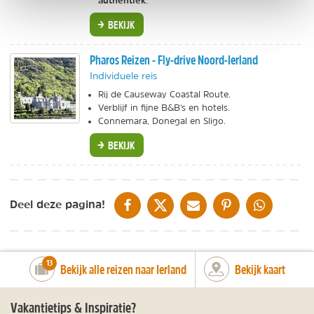
.
BEKIJK
Pharos Reizen - Fly-drive Noord-Ierland
Individuele reis
Rij de Causeway Coastal Route.
Verblijf in fijne B&B's en hotels.
Connemara, Donegal en Sligo.
BEKIJK
DELEN OP FACEBOOK
DELEN OP X
DELEN VIA DE MAIL
DELEN OP PINTEREST
DELEN OP WH
Deel deze pagina!
number_of_trips:
13
Bekijk alle reizen naar Ierland
Bekijk kaart
Vakantietips & Inspiratie?