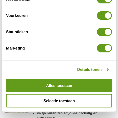
13-daagse groepsreis.
Met highlights als Cliffs of Moher en Giant's
Causeway.
Voorkeuren
Met veel natuurwandelingen.
BEKIJK
Statistieken
Omio - Plan je treinreis in Europa
Treinreis
Marketing
Boek al jouw vervoer direct bij Omio.
Treinen, bussen, veerboten en eventuele
vluchten.
Diverse aanbieders in één overzicht.
Details tonen
BEKIJK
Alles toestaan
Riksja Travel - Ierland rondreizen
Individuele reis, Maatwerk
Selectie toestaan
Individuele rondreizen, met persoonlijk advies.
Vakanties in diverse Ierse regio's.
kleinschalig en
Riksja reizen zijn altijd
authentiek