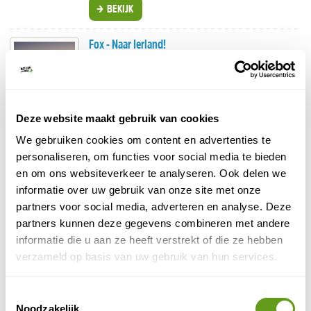
BEKIJK
Fox - Naar Ierland!
Groepsreis, Individuele reis
Diverse mooie rondreizen.
Fly-drive of in groep.
Ook opties icm Schotland, Wales en N-Ierland.
Deze website maakt gebruik van cookies
BEKIJK
We gebruiken cookies om content en advertenties te
personaliseren, om functies voor social media te bieden
Better Places - Ierland reizen op maat
en om ons websiteverkeer te analyseren. Ook delen we
Individuele reis, Maatwerk
informatie over uw gebruik van onze site met onze
De mooiste rondreizen door Ierland.
partners voor social media, adverteren en analyse. Deze
Roadtrip, treinreis of andere wensen?
partners kunnen deze gegevens combineren met andere
Geef het door aan de experts van Better Places.
informatie die u aan ze heeft verstrekt of die ze hebben
BEKIJK
verzameld op basis van uw gebruik van hun services.
Sawadee - Ierland en Noord-Ierland (nieuw!)
Toestemmingsselectie
Groepsreis
Noodzakelijk