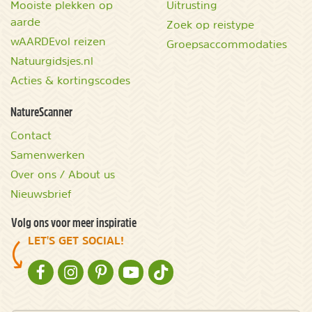
Mooiste plekken op
Uitrusting
aarde
Zoek op reistype
wAARDEvol reizen
Groepsaccommodaties
Natuurgidsjes.nl
Acties & kortingscodes
NatureScanner
Contact
Samenwerken
Over ons / About us
Nieuwsbrief
Volg ons voor meer inspiratie
LET'S GET SOCIAL!
NATURESCANNER OP FACEBOOK
NATURESCANNER OP INSTAGRAM
NATURESCANNER OP PINTEREST
NATURESCANNER OP YOUTUBE
NATURESCANNER OP TIKTOK