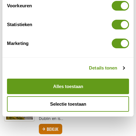
Voorkeuren
Een kalkstenen plateau met bijzondere natuur en
een grote rijkdom aan planten en bloemen. Bekijk
onze tips voor een bezoek aan Nationaal Park
the...
Statistieken
BEKIJK
Marketing
Westkust van Ierland
Indien je even een weekje weg wilt, de natuur in
en bij voorkeur niet te ver weg, dan is de
westkust van Ierland zeker wat voor jou. Bekijk
Details tonen
onze...
BEKIJK
Alles toestaan
Wicklow Way
De meerdaagse Wicklow Way in Ierland is een
Selectie toestaan
leuke tip voor wie een mooie trekking in Ierland
zoekt. De route bevindt zich ten zuiden van
Dublin en is...
BEKIJK