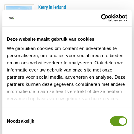
Kerry in Ierland
In het zuidwesten van Ierland bevindt zich het
graafschap Kerry. Geniet van ongerepte, groene
natuur van de schiereilanden in Kerry!
BEKIJK
Deze website maakt gebruik van cookies
Killarney National Park
We gebruiken cookies om content en advertenties te
personaliseren, om functies voor social media te bieden
Verken het mooie Nationaal Park op de Ring of
Kerry, bij de gezellige stad Killarney. Afwisselend
en om ons websiteverkeer te analyseren. Ook delen we
landschap van meren, bergen en watervallen.
informatie over uw gebruik van onze site met onze
BEKIJK
partners voor social media, adverteren en analyse. Deze
partners kunnen deze gegevens combineren met andere
Ring of Kerry
informatie die u aan ze heeft verstrekt of die ze hebben
De Ring of Kerry is een toeristische route op het
verzameld op basis van uw gebruik van hun services.
bekendste schiereiland van Ierland, Kerry in het
zuidwesten van Ierland. De autoweg voert door...
Toestemmingsselectie
BEKIJK
Noodzakelijk
The Burren in Ierland