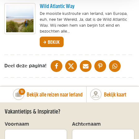
Wild Atlantic Way
De mooiste kustroute van Ierland, van Europa,
euh, nee ter Wereld. Ja, dat is de Wild Atlantic
Way. Wij reden hem van begin tot eind en
bezochten alle...
BEKIJK
DELEN OP FACEBOOK
DELEN OP X
DELEN VIA DE MAIL
DELEN OP PINTEREST
DELEN OP WH
Deel deze pagina!
number_of_trips:
13
Bekijk alle reizen naar Ierland
Bekijk kaart
Vakantietips & Inspiratie?
Voornaam
Achternaam