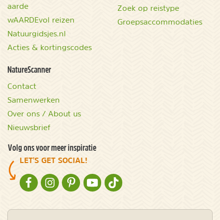
aarde
Zoek op reistype
wAARDEvol reizen
Groepsaccommodaties
Natuurgidsjes.nl
Acties & kortingscodes
NatureScanner
Contact
Samenwerken
Over ons / About us
Nieuwsbrief
Volg ons voor meer inspiratie
LET'S GET SOCIAL!
NATURESCANNER OP FACEBOOK
NATURESCANNER OP INSTAGRAM
NATURESCANNER OP PINTEREST
NATURESCANNER OP YOUTUBE
NATURESCANNER OP TIKTOK