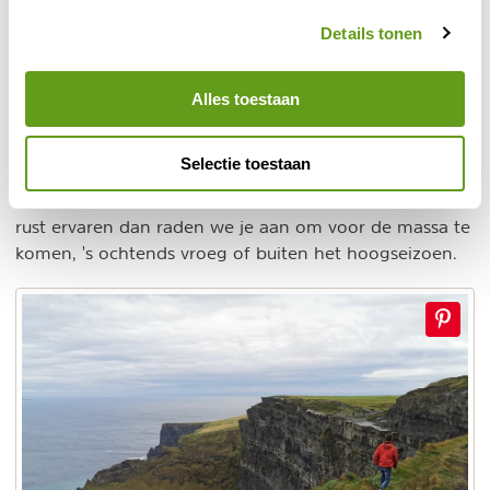
BEKIJK
Details tonen
3. Cliffs of Moher
Alles toestaan
Kliffen van Moher
Wie kent ze niet, de
in County Clare.
Een van de meest bekende plekken van Ierland, die je
Selectie toestaan
absoluut gezien wil hebben tijdens een roadtrip op de
WAW. Wil je de drukte vermijden en de kliffen in alle
rust ervaren dan raden we je aan om voor de massa te
komen, 's ochtends vroeg of buiten het hoogseizoen.