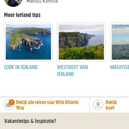
Manou Kemna
Meer Ierland tips
CORK IN IERLAND
WESTKUST VAN
WALVISSE
IERLAND
Bekijk alle reizen naar Wild Atlantic
Bekijk
number_of_trips:
7
Way
kaart
Vakantietips & Inspiratie?