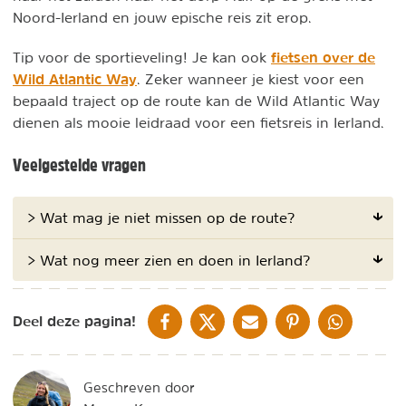
Noord-Ierland en jouw epische reis zit erop.
fietsen over de
Tip voor de sportieveling! Je kan ook
Wild Atlantic Way
. Zeker wanneer je kiest voor een
bepaald traject op de route kan de Wild Atlantic Way
dienen als mooie leidraad voor een fietsreis in Ierland.
Veelgestelde vragen
> Wat mag je niet missen op de route?
> Wat nog meer zien en doen in Ierland?
DELEN OP FACEBOOK
DELEN OP X
DELEN VIA DE MAIL
DELEN OP PINTEREST
DELEN OP WH
Deel deze pagina!
Geschreven door