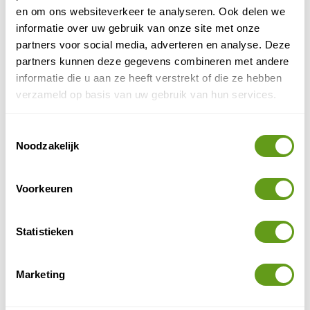
© Naturescanner Gitta
en om ons websiteverkeer te analyseren. Ook delen we
informatie over uw gebruik van onze site met onze
partners voor social media, adverteren en analyse. Deze
Ring of Kerry
Tip: rijd de
, een populaire toeristische
partners kunnen deze gegevens combineren met andere
Iveragh
route van 179 km die je meeneemt over het
informatie die u aan ze heeft verstrekt of die ze hebben
schiereiland
. Deze route volgt voor een deel de WAW
verzameld op basis van uw gebruik van hun services.
maar gaat ook meer het binnenland in. Je komt langs
onder andere Killarney National Park, de kliffen van
Kerry, met uitzicht op de grillige Skellig eilanden,
Toestemmingsselectie
Noodzakelijk
Derrynane Nationaal Park en Valentia Island dat
gewoon met de auto te bereiken is.
Voorkeuren
Mooie rondreizen
Riksja Travel - Rondreizen en bouwstenen
Statistieken
Individuele reis, Bouwstenen
Kies een leuke rondreis of stel zelf samen
Marketing
Bouwstenen van 3-4 dagen
Gave roadtrips in Ierland