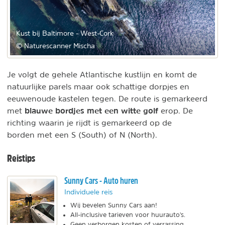
Kust bij Baltimore - West-Cork
© Naturescanner Mischa
Je volgt de gehele Atlantische kustlijn en komt de
natuurlijke parels maar ook schattige dorpjes en
eeuwenoude kastelen tegen. De route is gemarkeerd
blauwe bordjes met een witte golf
met
erop. De
richting waarin je rijdt is gemarkeerd op de
borden met een S (South) of N (North).
Reistips
Sunny Cars - Auto huren
Individuele reis
Wij bevelen Sunny Cars aan!
All-inclusive tarieven voor huurauto's.
Geen verborgen kosten of verrassing.