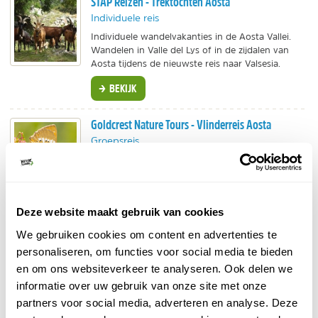
STAP Reizen - Trektochten Aosta
Individuele reis
Individuele wandelvakanties in de Aosta Vallei.
Wandelen in Valle del Lys of in de zijdalen van
Aosta tijdens de nieuwste reis naar Valsesia.
BEKIJK
Goldcrest Nature Tours - Vlinderreis Aosta
Groepsreis
In kleine groep vlinders kijken tussen de
bergtoppen van Noord-Italië, onder enthousiaste
begeleiding van een natuurgids.
Deze website maakt gebruik van cookies
BEKIJK
We gebruiken cookies om content en advertenties te
personaliseren, om functies voor social media te bieden
Bookatrekking - Aosta Valley Trek
en om ons websiteverkeer te analyseren. Ook delen we
hut naar hut
Van
door de Aosta Vallei.
informatie over uw gebruik van onze site met onze
Diverse varianten mogelijk.
partners voor social media, adverteren en analyse. Deze
Hutten zijn al voor je geboekt.