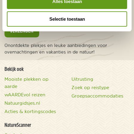
Alles toestaan
Ver weg
Selectie toestaan
VERZENDEN
Onontdekte plekjes en leuke aanbiedingen voor
overnachtingen en vakanties in de natuur!
Bekijk ook
Mooiste plekken op
Uitrusting
aarde
Zoek op reistype
wAARDEvol reizen
Groepsaccommodaties
Natuurgidsjes.nl
Acties & kortingscodes
NatureScanner