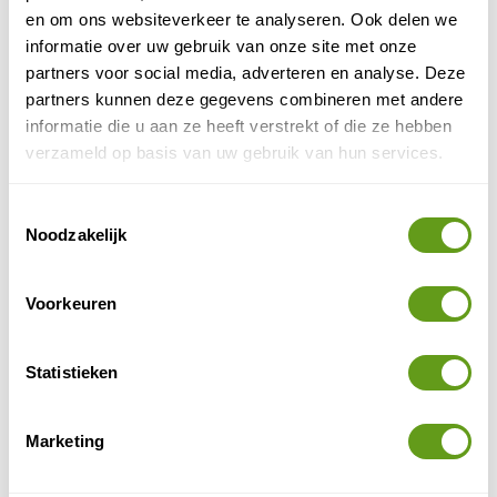
Individuele reis
en om ons websiteverkeer te analyseren. Ook delen we
Je eigen plan trekken in Moldavië? Hier boek je de
informatie over uw gebruik van onze site met onze
fijnste overnachtingen in Moldavië.
partners voor social media, adverteren en analyse. Deze
partners kunnen deze gegevens combineren met andere
BEKIJK
informatie die u aan ze heeft verstrekt of die ze hebben
verzameld op basis van uw gebruik van hun services.
Cultureel erfgoed
Toestemmingsselectie
Moldavië heeft een grote diversiteit aan cultureel
Noodzakelijk
erfgoed. De hoofdstad Chisinau wordt gesierd door
prachtige bouwwerken en parken met als must see het
Voorkeuren
Valea Morilor Park.
De stad heeft veel historische
gebouwen en ook buiten de stad is veel pracht en
grootste
praal te zien. Cricova is een van de
Statistieken
wijngaarden
van Europa met prachtige wijnkelders, en
mag door de wijnliefhebber dan ook niet worden
Marketing
overgeslagen.
Orheiul Vechi (Oude Orhei) is een archeologisch gebied