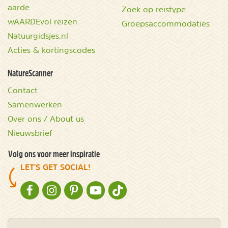
aarde
Zoek op reistype
wAARDEvol reizen
Groepsaccommodaties
Natuurgidsjes.nl
Acties & kortingscodes
NatureScanner
Contact
Samenwerken
Over ons / About us
Nieuwsbrief
Volg ons voor meer inspiratie
LET'S GET SOCIAL!
NATURESCANNER OP FACEBOOK
NATURESCANNER OP INSTAGRAM
NATURESCANNER OP PINTEREST
NATURESCANNER OP YOUTUBE
NATURESCANNER OP TIKTOK