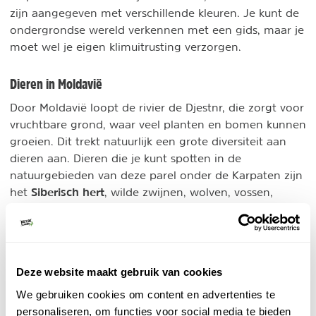
zijn aangegeven met verschillende kleuren. Je kunt de
ondergrondse wereld verkennen met een gids, maar je
moet wel je eigen klimuitrusting verzorgen.
Dieren in Moldavië
Door Moldavië loopt de rivier de Djestnr, die zorgt voor
vruchtbare grond, waar veel planten en bomen kunnen
groeien. Dit trekt natuurlijk een grote diversiteit aan
dieren aan. Dieren die je kunt spotten in de
natuurgebieden van deze parel onder de Karpaten zijn
Siberisch hert
het
, wilde zwijnen, wolven, vossen,
muskusratten en hazen, maar ook dassen en wezels. Er
wordt veel gejaagd op fazanten. Aanvankelijk leefden
er ook veel beren, maar door de opkomst van de
akkerbouw hebben deze dieren elders hun heil
Deze website maakt gebruik van cookies
gezocht.
We gebruiken cookies om content en advertenties te
Booking.com - Moldavië
personaliseren, om functies voor social media te bieden