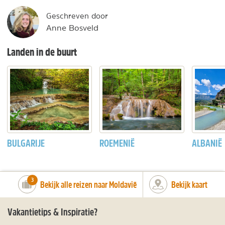
Geschreven door
Anne Bosveld
Landen in de buurt
BULGARIJE
ROEMENIË
ALBANIË
number_of_trips:
3
Bekijk alle reizen naar Moldavië
Bekijk kaart
Vakantietips & Inspiratie?