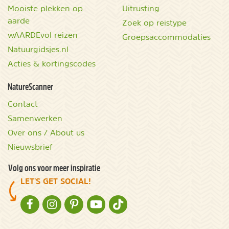
Mooiste plekken op
Uitrusting
aarde
Zoek op reistype
wAARDEvol reizen
Groepsaccommodaties
Natuurgidsjes.nl
Acties & kortingscodes
NatureScanner
Contact
Samenwerken
Over ons / About us
Nieuwsbrief
Volg ons voor meer inspiratie
LET'S GET SOCIAL!
NATURESCANNER OP FACEBOOK
NATURESCANNER OP INSTAGRAM
NATURESCANNER OP PINTEREST
NATURESCANNER OP YOUTUBE
NATURESCANNER OP TIKTOK