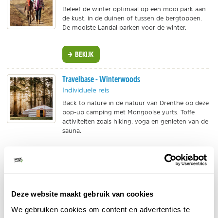
Beleef de winter optimaal op een mooi park aan
de kust, in de duinen of tussen de bergtoppen.
De mooiste Landal parken voor de winter.
BEKIJK
Travelbase - Winterwoods
Individuele reis
Back to nature in de natuur van Drenthe op deze
pop-up camping met Mongoolse yurts. Toffe
activiteiten zoals hiking, yoga en genieten van de
sauna.
BEKIJK
Safari Resort en Lake Resort Beekse Bergen
Individuele reis
Deze website maakt gebruik van cookies
Slapen tussen de dieren bij het Safari Resort of
We gebruiken cookies om content en advertenties te
overnachten en genieten van het outdoor leven