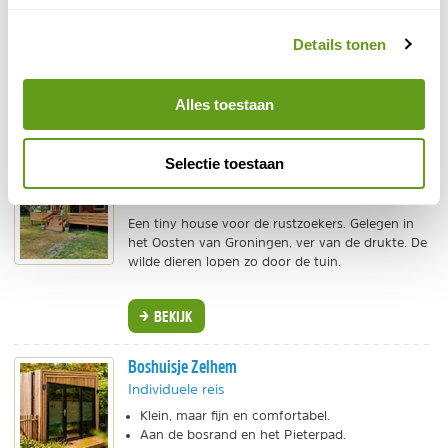
Kerkje De Kleine Antonius
Details tonen
Slapen boven het oude kerkorgel!
Kerkzaal met open haard.
Verken de Groninger Ommelanden.
Alles toestaan
BEKIJK
Selectie toestaan
Het Reebokje
Individuele reis
Een tiny house voor de rustzoekers. Gelegen in
het Oosten van Groningen, ver van de drukte. De
wilde dieren lopen zo door de tuin.
BEKIJK
Boshuisje Zelhem
Individuele reis
Klein, maar fijn en comfortabel.
Aan de bosrand en het Pieterpad.