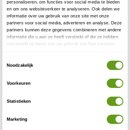
personaliseren, om functies voor social media te bieden
aan het 'Victoriameer' in het gloednieuwe Lake
en om ons websiteverkeer te analyseren. Ook delen we
Resort.
informatie over uw gebruik van onze site met onze
partners voor social media, adverteren en analyse. Deze
BEKIJK
partners kunnen deze gegevens combineren met andere
informatie die u aan ze heeft verstrekt of die ze hebben
De IJsvogel - Tiny Wellness Suite
verzameld op basis van uw gebruik van hun services.
Vakantiepark
Knus 2-persoons huisje op de Veluwe.
Toestemmingsselectie
Met je eigen hottub, sunshower en
Noodzakelijk
buitendouche.
Romantisch weekend in de natuur.
BEKIJK
Voorkeuren
De Boase
Statistieken
Uniek huisje in het bos.
Niet ver van Voorthuizen.
Veel vogels en eekhoorntjes.
Marketing
BEKIJK