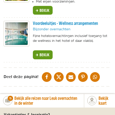
Met eigen voorzieningen.
BEKIJK
Voordeeluitjes - Wellness arrangementen
Bijzonder overnachten
Fijne hotelovernachtingen inclusief toegang tot
de wellness in het hotel of daar vlakbij.
BEKIJK
DELEN OP FACEBOOK
DELEN OP X
DELEN VIA DE MAIL
DELEN OP PINTEREST
DELEN OP WH
Deel deze pagina!
Bekijk alle reizen naar Leuk overnachten
Bekijk
number_of_trips:
15
in de winter
kaart
Vakantietips & Inspiratie?