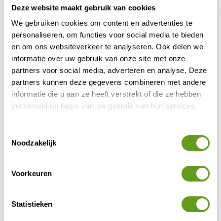
Molecaten - Glamping
Deze website maakt gebruik van cookies
Individuele reis
We gebruiken cookies om content en advertenties te
Luxe kamperen in een safaritent, een bungalow
personaliseren, om functies voor social media te bieden
of simpele kampeerplek? Het kan allemaal op
en om ons websiteverkeer te analyseren. Ook delen we
Landgoed Ginkelduin.
informatie over uw gebruik van onze site met onze
BEKIJK
partners voor social media, adverteren en analyse. Deze
partners kunnen deze gegevens combineren met andere
Soof Retreats - Eco-lodges op de Heuvelrug
informatie die u aan ze heeft verstrekt of die ze hebben
Individuele reis
verzameld op basis van uw gebruik van hun services.
Dit duurzaamste park van Nederland ligt
tegenover het natuurgebied Kwintelooijen. Geniet
Toestemmingsselectie
in een luxe lodge aan het water of met je eigen
Noodzakelijk
wellness.
BEKIJK
Voorkeuren
Statistieken
DELEN OP FACEBOOK
DELEN OP X
DELEN VIA DE MAIL
DELEN OP PINTEREST
DELEN OP WH
Deel deze pagina!