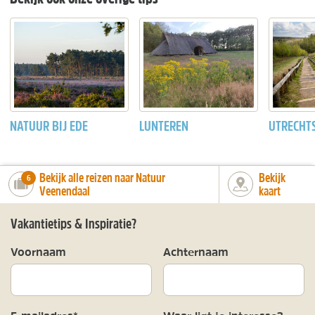
NATUUR BIJ EDE
LUNTEREN
UTRECHT
Bekijk alle reizen naar Natuur
Bekijk
number_of_trips:
6
Veenendaal
kaart
Vakantietips & Inspiratie?
Voornaam
Achternaam