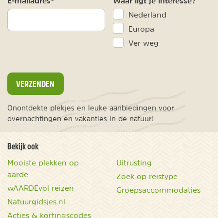
E-mailadres*
Waar ligt je interesse?
Nederland
Europa
Ver weg
VERZENDEN
Onontdekte plekjes en leuke aanbiedingen voor
overnachtingen en vakanties in de natuur!
Bekijk ook
Mooiste plekken op
Uitrusting
aarde
Zoek op reistype
wAARDEvol reizen
Groepsaccommodaties
Natuurgidsjes.nl
Acties & kortingscodes