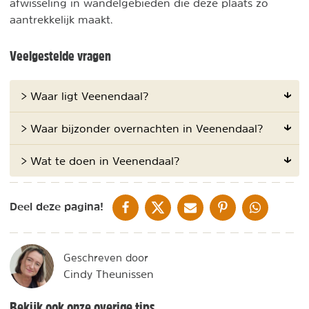
afwisseling in wandelgebieden die deze plaats zo
aantrekkelijk maakt.
Veelgestelde vragen
> Waar ligt Veenendaal?
> Waar bijzonder overnachten in Veenendaal?
> Wat te doen in Veenendaal?
DELEN OP FACEBOOK
DELEN OP X
DELEN VIA DE MAIL
DELEN OP PINTEREST
DELEN OP WH
Deel deze pagina!
Geschreven door
Cindy Theunissen
Bekijk ook onze overige tips