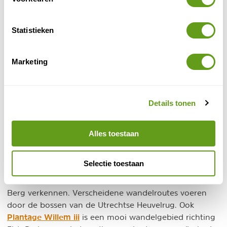
Aan de rand van de Utrechtse Heuvelrug, bij
Kwintelooyen.
Bekijk de nieuwe pool lodges!
Statistieken
BEKIJK
Marketing
Molecaten - Glamping
Individuele reis
Luxe kamperen in een safaritent, een bungalow
of simpele kampeerplek? Het kan allemaal op
Details tonen
Landgoed Ginkelduin.
BEKIJK
Alles toestaan
4. Prattenburg
Selectie toestaan
Vanaf Landgoed Prattenburg kan je de Amerongse
Berg verkennen. Verscheidene wandelroutes voeren
door de bossen van de Utrechtse Heuvelrug. Ook
Plantage Willem iii
is een mooi wandelgebied richting