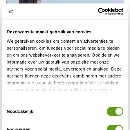
Deze website maakt gebruik van cookies
© Naturescanner
We gebruiken cookies om content en advertenties te
Toren bij de Werftweg
personaliseren, om functies voor social media te bieden
en om ons websiteverkeer te analyseren. Ook delen we
informatie over uw gebruik van onze site met onze
Aansluitend bij Veenendaal ligt een stuk beschermd
partners voor social media, adverteren en analyse. Deze
natuurgebied, met blauwgrasland (de Bennekomse
partners kunnen deze gegevens combineren met andere
Meent) en trilveen (de Blauwe Hel). Op de fiets rijd je
informatie die u aan ze heeft verstrekt of die ze hebben
langs beekjes, bomenrijen, uitgestrekte weilanden, met
verzameld op basis van uw gebruik van hun services.
ooievaars, reigers, zwanen en andere vogelsoorten.
Een heerlijk stukje natuur bij Veenendaal.
Toestemmingsselectie
Thijmse Berg Vakantiepark
Noodzakelijk
Individuele reis
Uniek door de hoogteverschillen
Voorkeuren