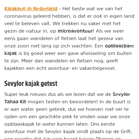
Kajakken in Nederland
- Het beste wat we van het
coronavirus geleerd hebben, is dat er ook in eigen land
veel te beleven valt. We trekken nu vaker met het
microavontuur
gezin de natuur in, op
! Als we weer
eens gaan wandelen of fietsen laat het gezeur van
opblaasbare
onze zoon niet lang op zich wachten. Een
kajak
is bij goed weer een gave afwisseling om buiten
te zijn. Meer dan wandelen en fietsen nog, geeft
kajakken een echt avontuur- en vakantiegevoel.
Sevylor kajak getest
Sevylor
Super leuk nieuws dus als we lezen dat we de
Tahaa Kit
mogen testen en beoordelen! In de buurt is
er aan water geen gebrek, dus we hoeven niet ver te
rijden om een geschikte plek te vinden waar we onze
opblaaskajak te water kunnen laten. Ons eerste
avontuur met de Sevylor kajak vindt plaats op de Grift,
een riviertje dat zijn weg baant tussen Rhenen en