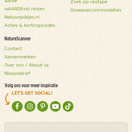
aarde
Zoek op reistype
wAARDEvol reizen
Groepsaccommodaties
Natuurgidsjes.nl
Acties & kortingscodes
NatureScanner
Contact
Samenwerken
Over ons / About us
Nieuwsbrief
Volg ons voor meer inspiratie
LET'S GET SOCIAL!
NATURESCANNER OP FACEBOOK
NATURESCANNER OP INSTAGRAM
NATURESCANNER OP PINTEREST
NATURESCANNER OP YOUTUBE
NATURESCANNER OP TIKTOK