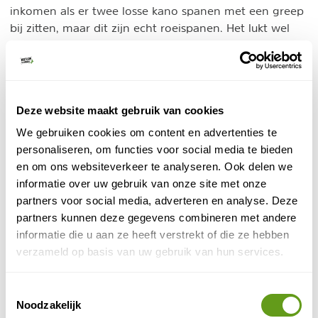
inkomen als er twee losse kano spanen met een greep
bij zitten, maar dit zijn echt roeispanen. Het lukt wel
om ze aan elkaar te bevestigen, maar echt handig
peddelt dit niet. Wij gaan dus zelf wel echte kajak
peddels kopen.
Deze website maakt gebruik van cookies
We gebruiken cookies om content en advertenties te
personaliseren, om functies voor social media te bieden
en om ons websiteverkeer te analyseren. Ook delen we
informatie over uw gebruik van onze site met onze
partners voor social media, adverteren en analyse. Deze
partners kunnen deze gegevens combineren met andere
informatie die u aan ze heeft verstrekt of die ze hebben
verzameld op basis van uw gebruik van hun services.
Toestemmingsselectie
© Naturescanner
Noodzakelijk
Roeispanen?