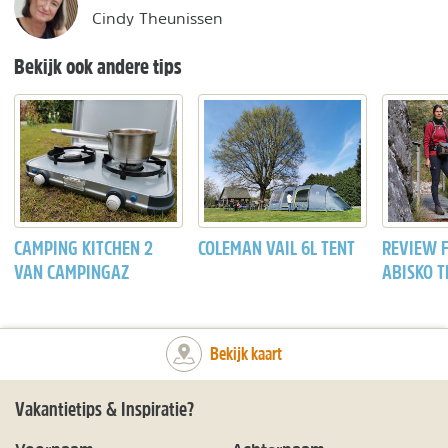
Cindy Theunissen
Bekijk ook andere tips
CAMPING KITCHEN 2
COLEMAN VAIL 6L TENT
REVIEW 
VAN CAMPINGAZ
ABISKO T
Bekijk kaart
Vakantietips & Inspiratie?