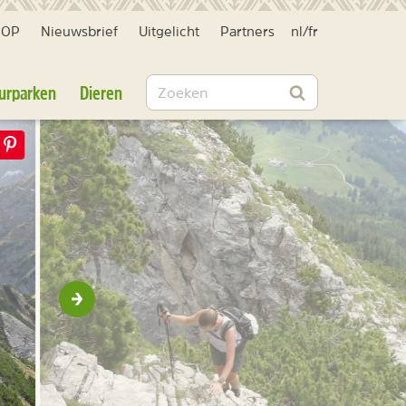
HOP
Nieuwsbrief
Uitgelicht
Partners
nl
/
fr
Zoeken
urparken
Dieren
Zoeken
Volgende