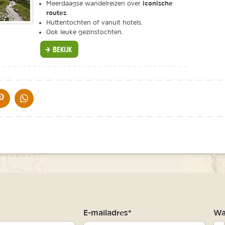
iconische
Meerdaagse wandelreizen over
routes
.
Huttentochten of vanuit hotels.
Ook leuke gezinstochten.
BEKIJK
IA DE MAIL
DELEN OP PINTEREST
DELEN OP WHATSAPP
m
E-mailadres*
Waa