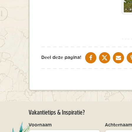
DELEN OP FACEBOOK
DELEN OP X
DELEN V
Deel deze pagina!
Vakantietips & Inspiratie?
Voornaam
Achternaa