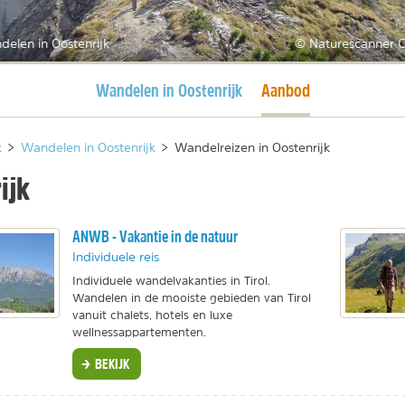
elen in Oostenrijk
© Naturescanner C
Huidige pagina
Huidige pagina
Wandelen in Oostenrijk
Aanbod
k
>
Wandelen in Oostenrijk
>
Wandelreizen in Oostenrijk
ijk
ANWB - Vakantie in de natuur
Individuele reis
Individuele wandelvakanties in Tirol.
Wandelen in de mooiste gebieden van Tirol
vanuit chalets, hotels en luxe
wellnessappartementen.
BEKIJK