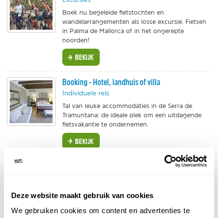
Boek nu begeleide fietstochten en
wandelarrangementen als losse excursie. Fietsen
in Palma de Mallorca of in het ongerepte
noorden!
BEKIJK
Booking - Hotel, landhuis of villa
Individuele reis
Tal van leuke accommodaties in de Serra de
Tramuntana: de ideale plek om een uitdagende
fietsvakantie te ondernemen.
BEKIJK
Sunny Cars - Palma de Mallorca
Autohuur met transparante all-in prijs,
terugbetaling eigen risico bij schade, gratis
Deze website maakt gebruik van cookies
annuleren tot één uur voor aanvang en 24/7
Nederlandstalige support.
We gebruiken cookies om content en advertenties te