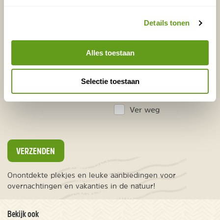
Vakantietips & Inspiratie?
Voornaam
Achternaam
Details tonen
Alles toestaan
E-mailadres*
Waar ligt je interesse?
Selectie toestaan
Nederland
Europa
Ver weg
VERZENDEN
Onontdekte plekjes en leuke aanbiedingen voor
overnachtingen en vakanties in de natuur!
Bekijk ook