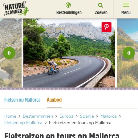
Ga
naar
Bestemmingen
Zoeken
Menu
content
Bestemmingen
Fietsen op Mallorca
Overnachten
Activiteiten
rige
Vol
Natuurparken
Dieren
DEALS
SHOP
Huidige pagina
Huidige pagina
Fietsen op Mallorca
Aanbod
Nieuwsbrief
Uitgelicht
Partners
/
nl
fr
Home
>
Bestemmingen
>
Europa
>
Spanje
>
Mallorca
>
Fietsen op Mallorca
>
Fietsreizen en tours op Mallorca
Fietsreizen en tours op Mallorca