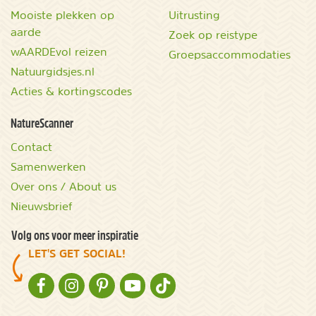
Mooiste plekken op
Uitrusting
aarde
Zoek op reistype
wAARDEvol reizen
Groepsaccommodaties
Natuurgidsjes.nl
Acties & kortingscodes
NatureScanner
Contact
Samenwerken
Over ons / About us
Nieuwsbrief
Volg ons voor meer inspiratie
LET'S GET SOCIAL!
NATURESCANNER OP FACEBOOK
NATURESCANNER OP INSTAGRAM
NATURESCANNER OP PINTEREST
NATURESCANNER OP YOUTUBE
NATURESCANNER OP TIKTOK