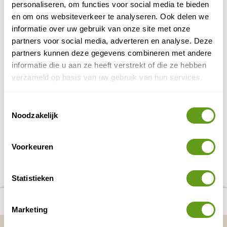
personaliseren, om functies voor social media te bieden
BEKIJK
en om ons websiteverkeer te analyseren. Ook delen we
informatie over uw gebruik van onze site met onze
ANWB - Fietsvakantie Mallorca
partners voor social media, adverteren en analyse. Deze
Individuele reis
partners kunnen deze gegevens combineren met andere
informatie die u aan ze heeft verstrekt of die ze hebben
Mallorca verkennen op de pedalen tijdens deze 9-
daagse vakantie. Geschikt voor iedereen met een
verzameld op basis van uw gebruik van hun services.
redelijke conditie. Vlucht + verblijf met
halfpension.
Toestemmingsselectie
BEKIJK
Noodzakelijk
Voorkeuren
DELEN OP FACEBOOK
DELEN OP X
DELEN VIA DE MAIL
DELEN OP PINTEREST
DELEN OP WH
Deel deze pagina!
Statistieken
Bekijk alle reizen naar Fietsen op
Bekijk
number_of_trips:
6
Mallorca
kaart
Marketing