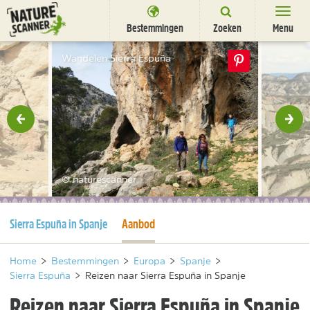
Ga
naar
Bestemmingen
Zoeken
Menu
content
Bestemmingen
Wandelen Sierra Espuña
Overnachten
Activiteiten
rige
Vol
Natuurparken
Dieren
© naturescanner
DEALS
SHOP
Huidige pagina
Huidige pagina
Sierra Espuña in Spanje
Aanbod
Nieuwsbrief
Uitgelicht
Partners
/
nl
fr
Home
>
Bestemmingen
>
Europa
>
Spanje
>
Sierra Espuña
>
Reizen naar Sierra Espuña in Spanje
Reizen naar Sierra Espuña in Spanje