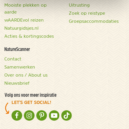
Mooiste plekken op
Uitrusting
aarde
Zoek op reistype
wAARDEvol reizen
Groepsaccommodaties
Natuurgidsjes.nl
Acties & kortingscodes
NatureScanner
Contact
Samenwerken
Over ons / About us
Nieuwsbrief
Volg ons voor meer inspiratie
LET'S GET SOCIAL!
NATURESCANNER OP FACEBOOK
NATURESCANNER OP INSTAGRAM
NATURESCANNER OP PINTEREST
NATURESCANNER OP YOUTUBE
NATURESCANNER OP TIKTOK