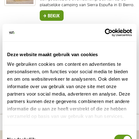
plaatselijke camping van Sierra Espuña in El Berro.
BEKIJK
Ribazos de la Sierra
Landelijke accommodatie in het hart van de
Sierra.
Fantastisch uitzicht over de bergen.
Deze website maakt gebruik van cookies
Ontbijt
is inclusief.
We gebruiken cookies om content en advertenties te
BEKIJK
personaliseren, om functies voor social media te bieden
en om ons websiteverkeer te analyseren. Ook delen we
informatie over uw gebruik van onze site met onze
DELEN OP FACEBOOK
DELEN OP X
DELEN VIA DE MAIL
DELEN OP PINTEREST
DELEN OP WH
Deel deze pagina!
partners voor social media, adverteren en analyse. Deze
partners kunnen deze gegevens combineren met andere
informatie die u aan ze heeft verstrekt of die ze hebben
verzameld op basis van uw gebruik van hun services.
number_of_trips:
3
Bekijk alle reizen naar Sierra Espuña
Bekijk kaart
Toestemmingsselectie