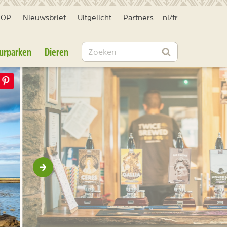
HOP
Nieuwsbrief
Uitgelicht
Partners
nl
/
fr
Zoeken
urparken
Dieren
Zoeken
Volgende