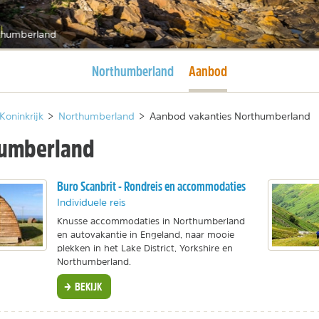
thumberland
Huidige pagina
Huidige pagina
Northumberland
Aanbod
Koninkrijk
>
Northumberland
>
Aanbod vakanties Northumberland
humberland
Buro Scanbrit - Rondreis en accommodaties
Individuele reis
Knusse accommodaties in Northumberland
en autovakantie in Engeland, naar mooie
plekken in het Lake District, Yorkshire en
Northumberland.
BEKIJK