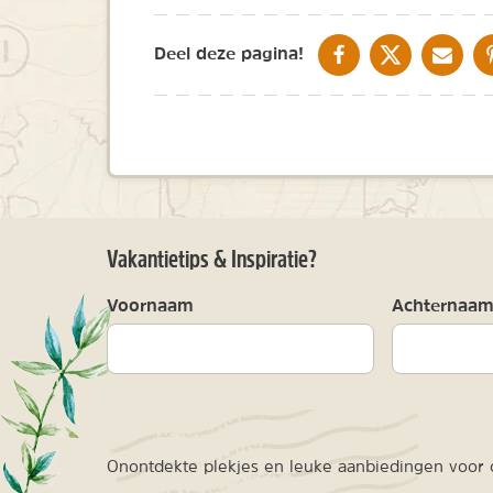
DELEN OP FACEBOOK
DELEN OP X
DELEN V
Deel deze pagina!
Vakantietips & Inspiratie?
Voornaam
Achternaa
Onontdekte plekjes en leuke aanbiedingen voor o