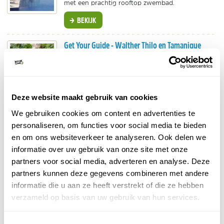
met een prachtig rooftop zwembad.
BEKIJK
Get Your Guide - Walther Thilo en Tamanique
Excursies
Dagexcursies en tour naar Walter Thilo en de
Tamanique Falls.
BEKIJK
Deze website maakt gebruik van cookies
We gebruiken cookies om content en advertenties te
Booking.com - Mizata By Antiresort
personaliseren, om functies voor social media te bieden
Uniek overnachten in een boomhut bij het
en om ons websiteverkeer te analyseren. Ook delen we
strand? Bekijk dan ons favoriete hotel in El
informatie over uw gebruik van onze site met onze
Salvador.
partners voor social media, adverteren en analyse. Deze
BEKIJK
partners kunnen deze gegevens combineren met andere
informatie die u aan ze heeft verstrekt of die ze hebben
Undiscovered - El Salvador
verzameld op basis van uw gebruik van hun services.
Individuele reis, Maatwerk
Complete rondreis met verborgen schatten