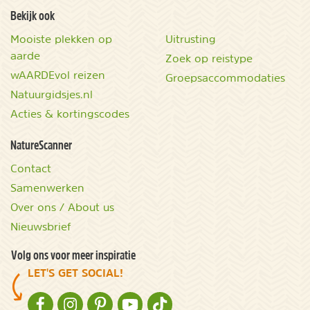
Bekijk ook
Mooiste plekken op
Uitrusting
aarde
Zoek op reistype
wAARDEvol reizen
Groepsaccommodaties
Natuurgidsjes.nl
Acties & kortingscodes
NatureScanner
Contact
Samenwerken
Over ons / About us
Nieuwsbrief
Volg ons voor meer inspiratie
LET'S GET SOCIAL!
NATURESCANNER OP FACEBOOK
NATURESCANNER OP INSTAGRAM
NATURESCANNER OP PINTEREST
NATURESCANNER OP YOUTUBE
NATURESCANNER OP TIKTOK