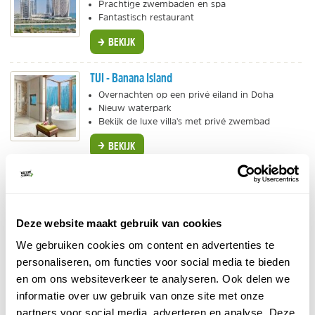
Prachtige zwembaden en spa
Fantastisch restaurant
BEKIJK
TUI - Banana Island
Overnachten op een privé eiland in Doha
Nieuw waterpark
Bekijk de luxe villa's met privé zwembad
BEKIJK
TUI - Sharq Village and Spa
Privé strand
Luxe fitness, spa en wellness
Deze website maakt gebruik van cookies
Prachtig Arabisch design
We gebruiken cookies om content en advertenties te
BEKIJK
personaliseren, om functies voor social media te bieden
en om ons websiteverkeer te analyseren. Ook delen we
Get Your Guide - Excursies vanuit Doha
informatie over uw gebruik van onze site met onze
Ontdek Qatar tijdens een dagtour.
partners voor social media, adverteren en analyse. Deze
Woestijntour
of naar de mangrove?