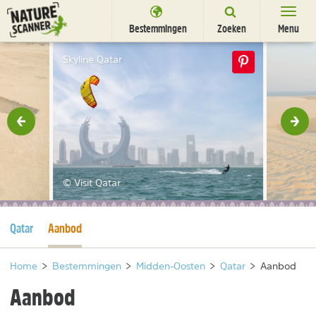
Ga
naar
Bestemmingen
Zoeken
Menu
content
Bestemmingen
Skyline Qatar
Overnachten
Activiteiten
rige
Vol
Natuurparken
Dieren
© Visit Qatar
DEALS
SHOP
Huidige pagina
Huidige pagina
Qatar
Aanbod
Nieuwsbrief
Uitgelicht
Partners
/
nl
fr
Home
>
Bestemmingen
>
Midden-Oosten
>
Qatar
>
Aanbod
Aanbod