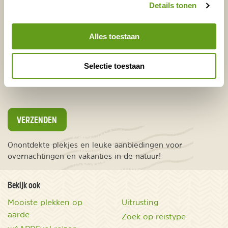
Details tonen
E-mailadres*
Waar ligt je interesse?
Alles toestaan
Nederland
Europa
Selectie toestaan
Ver weg
VERZENDEN
Onontdekte plekjes en leuke aanbiedingen voor
overnachtingen en vakanties in de natuur!
Bekijk ook
Mooiste plekken op
Uitrusting
aarde
Zoek op reistype