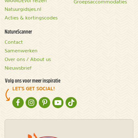
wAARDEvol reizen
Groepsaccommodaties
Natuurgidsjes.nl
Acties & kortingscodes
NatureScanner
Contact
Samenwerken
Over ons / About us
Nieuwsbrief
Volg ons voor meer inspiratie
LET'S GET SOCIAL!
NATURESCANNER OP FACEBOOK
NATURESCANNER OP INSTAGRAM
NATURESCANNER OP PINTEREST
NATURESCANNER OP YOUTUBE
NATURESCANNER OP TIKTOK