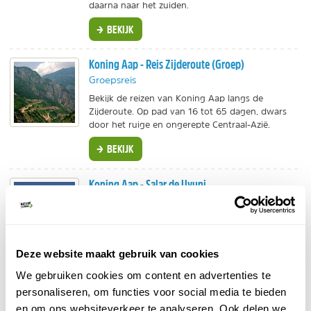
daarna naar het zuiden.
BEKIJK
Koning Aap - Reis Zijderoute (Groep)
Groepsreis
Bekijk de reizen van Koning Aap langs de
Zijderoute. Op pad van 16 tot 65 dagen, dwars
door het ruige en ongerepte Centraal-Azië.
BEKIJK
Koning Aap - Salar de Uyuni
Groepsreis
21-daagse groepsreis langs het dak van de Andes
en Salar de Uyuni. Geniet van de uitgebreide
zoutvlakte, de Copacabana, bergtoppen en het
Deze website maakt gebruik van cookies
Titicacameer.
We gebruiken cookies om content en advertenties te
BEKIJK
personaliseren, om functies voor social media te bieden
en om ons websiteverkeer te analyseren. Ook delen we