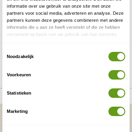
Sawadee - Rondreis Laos
informatie over uw gebruik van onze site met onze
Groepsreis
partners voor social media, adverteren en analyse. Deze
Volg de Mekong rivier en ontdek Laos van
partners kunnen deze gegevens combineren met andere
noord naar zuid.
informatie die u aan ze heeft verstrekt of die ze hebben
Met bezoek aan Phnom Penh in Cambodja.
En Chang Rai in Thailand.
verzameld op basis van uw gebruik van hun services.
BEKIJK
Toestemmingsselectie
Noodzakelijk
DELEN OP FACEBOOK
DELEN OP X
DELEN VIA DE MAIL
DELEN OP PINTEREST
DELEN OP WH
Deel deze pagina!
Voorkeuren
Statistieken
number_of_trips:
5
Bekijk alle reizen naar Mooiste routes ter wereld
Vakantietips & Inspiratie?
Marketing
Voornaam
Achternaam