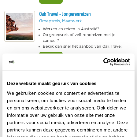
Oak Travel - Jongerenreizen
Groepsreis, Maatwerk
Werken en reizen in Australië?
Op groepsreis of zelf rondreizen met je
camper?
Bekijk dan snel het aanbod van Oak Travel.
BEKIJK
CIBTvisas - Visum Australië
Laat CIBTvisas je visum voor Australie regelen.
Deze website maakt gebruik van cookies
Wereldwijd actief, snel en zeer betrouwbaar.
Grondig advies en dicreet met jouw
We gebruiken cookies om content en advertenties te
persoonsgegevens.
personaliseren, om functies voor social media te bieden
BEKIJK
en om ons websiteverkeer te analyseren. Ook delen we
informatie over uw gebruik van onze site met onze
Van Verre - Rondreizen Australië
partners voor social media, adverteren en analyse. Deze
partners kunnen deze gegevens combineren met andere
Individuele reis, Bouwstenen