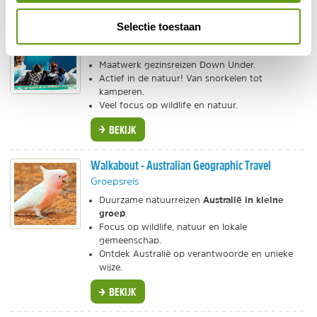
Selectie toestaan
Kidsreizen - Familiereizen Australië
Individuele reis, Maatwerk
Maatwerk gezinsreizen Down Under.
Actief in de natuur! Van snorkelen tot
kamperen.
Veel focus op wildlife en natuur.
BEKIJK
Walkabout - Australian Geographic Travel
Groepsreis
Australië in kleine
Duurzame natuurreizen
groep
.
Focus op wildlife, natuur en lokale
gemeenschap.
Ontdek Australië op verantwoorde en unieke
wijze.
BEKIJK