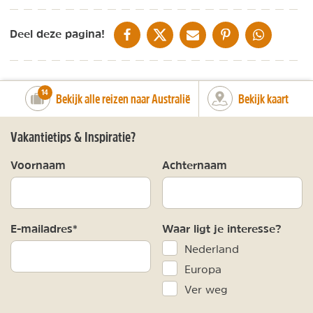
DELEN OP FACEBOOK
DELEN OP X
DELEN VIA DE MAIL
DELEN OP PINTEREST
DELEN OP WH
Deel deze pagina!
number_of_trips:
14
Bekijk alle reizen naar Australië
Bekijk kaart
Vakantietips & Inspiratie?
Voornaam
Achternaam
E-mailadres*
Waar ligt je interesse?
Nederland
Europa
Ver weg