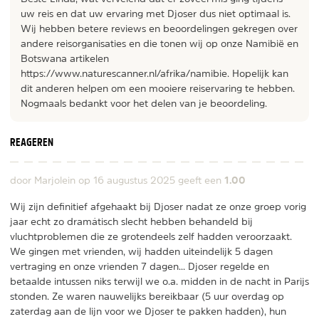
uw reis en dat uw ervaring met Djoser dus niet optimaal is.
Wij hebben betere reviews en beoordelingen gekregen over
andere reisorganisaties en die tonen wij op onze Namibië en
Botswana artikelen
https://www.naturescanner.nl/afrika/namibie. Hopelijk kan
dit anderen helpen om een mooiere reiservaring te hebben.
Nogmaals bedankt voor het delen van je beoordeling.
REAGEREN
1.00
door Marjolein op
16 augustus 2025
geeft een
Wij zijn definitief afgehaakt bij Djoser nadat ze onze groep vorig
jaar echt zo dramátisch slecht hebben behandeld bij
vluchtproblemen die ze grotendeels zelf hadden veroorzaakt.
We gingen met vrienden, wij hadden uiteindelijk 5 dagen
vertraging en onze vrienden 7 dagen... Djoser regelde en
betaalde intussen niks terwijl we o.a. midden in de nacht in Parijs
stonden. Ze waren nauwelijks bereikbaar (5 uur overdag op
zaterdag aan de lijn voor we Djoser te pakken hadden), hun