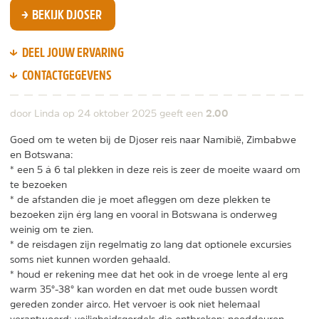
BEKIJK DJOSER
DEEL JOUW ERVARING
CONTACTGEGEVENS
2.00
door Linda op
24 oktober 2025
geeft een
Goed om te weten bij de Djoser reis naar Namibië, Zimbabwe
en Botswana:
* een 5 á 6 tal plekken in deze reis is zeer de moeite waard om
te bezoeken
* de afstanden die je moet afleggen om deze plekken te
bezoeken zijn érg lang en vooral in Botswana is onderweg
weinig om te zien.
* de reisdagen zijn regelmatig zo lang dat optionele excursies
soms niet kunnen worden gehaald.
* houd er rekening mee dat het ook in de vroege lente al erg
warm 35°-38° kan worden en dat met oude bussen wordt
gereden zonder airco. Het vervoer is ook niet helemaal
verantwoord: veiligheidsgordels die ontbreken; nooddeuren