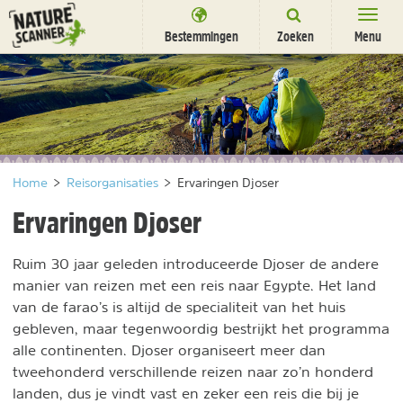
Ga
naar
Bestemmingen
Zoeken
Menu
content
Bestemmingen
Overnachten
Activiteiten
Home
>
Reisorganisaties
>
Ervaringen Djoser
Natuurparken
Ervaringen Djoser
Dieren
Ruim 30 jaar geleden introduceerde Djoser de andere
DEALS
SHOP
manier van reizen met een reis naar Egypte. Het land
Nieuwsbrief
Uitgelicht
van de farao’s is altijd de specialiteit van het huis
Partners
/
gebleven, maar tegenwoordig bestrijkt het programma
nl
fr
alle continenten. Djoser organiseert meer dan
tweehonderd verschillende reizen naar zo’n honderd
landen, dus je vindt vast en zeker een reis die bij je