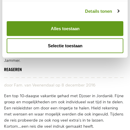
nacht/ ochtend ) waardoor het een vermoeiende trip is geweest,
Details tonen
ook Puebla gemist omdat de tijd te kort was om te bezoeken .
Absoluut prachtige plekken gezien maar afsluiten in Playa del
Carmen is een misser ( Benidorm in Mexico) na alle cultuur en
Alles toestaan
natuur. Reisleidster en vervoer onderweg prima . Eurowings is
geen Lufthansa zoals Djoser vooraf meldt . Misleidend .
Hoewel mij achteraf is gebleken dat veel reizigers voor mij al
Selectie toestaan
hebben geklaagd over de tijdsdruk heeft Djoser geen
aanpassingen gedaan in het programma.
Jammer.
REAGEREN
door Fam. van Veenendaal op
8 december 2016
Een top 10-daagse vakantie gehad met Djoser in Jordanië. Fijne
groep en mogelijkheden om ook individueel wat tijd in te delen.
Een reisleidster om door een ringetje te halen. Hield rekening
met wensen en waar mogelijk werden die ook ingevuld. Tijdens
de reis probeerde ze ook nog veel extra's in te lassen.
Kortom....een reis die veel indruk gemaakt heeft.