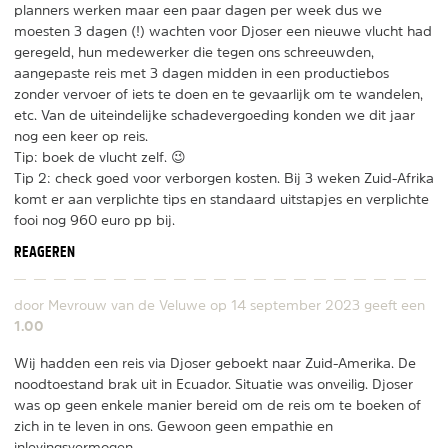
planners werken maar een paar dagen per week dus we
moesten 3 dagen (!) wachten voor Djoser een nieuwe vlucht had
geregeld, hun medewerker die tegen ons schreeuwden,
aangepaste reis met 3 dagen midden in een productiebos
zonder vervoer of iets te doen en te gevaarlijk om te wandelen,
etc. Van de uiteindelijke schadevergoeding konden we dit jaar
nog een keer op reis.
Tip: boek de vlucht zelf. 😉
Tip 2: check goed voor verborgen kosten. Bij 3 weken Zuid-Afrika
komt er aan verplichte tips en standaard uitstapjes en verplichte
fooi nog 960 euro pp bij.
REAGEREN
door Mevrouw van de Veluwe op
14 september 2023
geeft een
1.00
Wij hadden een reis via Djoser geboekt naar Zuid-Amerika. De
noodtoestand brak uit in Ecuador. Situatie was onveilig. Djoser
was op geen enkele manier bereid om de reis om te boeken of
zich in te leven in ons. Gewoon geen empathie en
inlevingsvermogen.