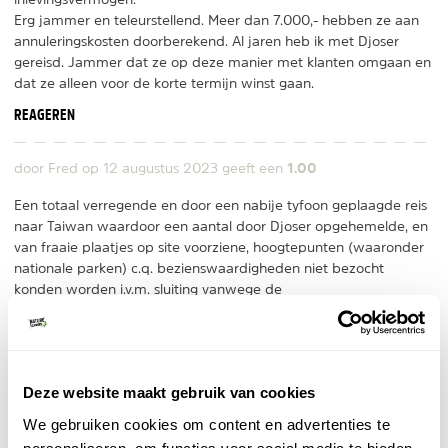
Erg jammer en teleurstellend. Meer dan 7.000,- hebben ze aan
annuleringskosten doorberekend. Al jaren heb ik met Djoser
gereisd. Jammer dat ze op deze manier met klanten omgaan en
dat ze alleen voor de korte termijn winst gaan.
REAGEREN
1.00
door Fred op
12 augustus 2023
geeft een
Een totaal verregende en door een nabije tyfoon geplaagde reis
naar Taiwan waardoor een aantal door Djoser opgehemelde, en
van fraaie plaatjes op site voorziene, hoogtepunten (waaronder
nationale parken) c.q. bezienswaardigheden niet bezocht
konden worden i.v.m. sluiting vanwege de
weersomstandigheden.
Het aangeboden alternatieve programma (voor zover mogelijk)
bood geen gelijkwaardige vervanging, stond niet in verhouding
Deze website maakt gebruik van cookies
tot hetgeen aangeboden werd en inherent daaraan de
prijs-/kwaliteitverhouding.
We gebruiken cookies om content en advertenties te