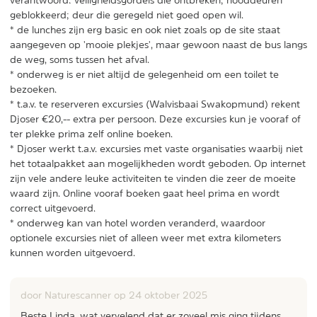
geblokkeerd; deur die geregeld niet goed open wil.
* de lunches zijn erg basic en ook niet zoals op de site staat
aangegeven op 'mooie plekjes', maar gewoon naast de bus langs
de weg, soms tussen het afval.
* onderweg is er niet altijd de gelegenheid om een toilet te
bezoeken.
* t.a.v. te reserveren excursies (Walvisbaai Swakopmund) rekent
Djoser €20,-- extra per persoon. Deze excursies kun je vooraf of
ter plekke prima zelf online boeken.
* Djoser werkt t.a.v. excursies met vaste organisaties waarbij niet
het totaalpakket aan mogelijkheden wordt geboden. Op internet
zijn vele andere leuke activiteiten te vinden die zeer de moeite
waard zijn. Online vooraf boeken gaat heel prima en wordt
correct uitgevoerd.
* onderweg kan van hotel worden veranderd, waardoor
optionele excursies niet of alleen weer met extra kilometers
kunnen worden uitgevoerd.
door Naturescanner op
24 oktober 2025
Beste Linda, wat vervelend dat er zoveel mis ging tijdens