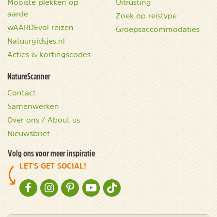
Mooiste plekken op
Uitrusting
aarde
Zoek op reistype
wAARDEvol reizen
Groepsaccommodaties
Natuurgidsjes.nl
Acties & kortingscodes
NatureScanner
Contact
Samenwerken
Over ons / About us
Nieuwsbrief
Volg ons voor meer inspiratie
LET'S GET SOCIAL!
NATURESCANNER OP FACEBOOK
NATURESCANNER OP INSTAGRAM
NATURESCANNER OP PINTEREST
NATURESCANNER OP YOUTUBE
NATURESCANNER OP TIKTOK