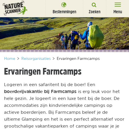
Ga
naar
Bestemmingen
Zoeken
Menu
content
Bestemmingen
Overnachten
Activiteiten
Home
>
Reisorganisaties
>
Ervaringen Farmcamps
Natuurparken
Ervaringen Farmcamps
Dieren
Logeren in een safaritent bij de boer! Een
DEALS
SHOP
boerderijvakantie bij Farmcamps
is erg leuk voor het
Nieuwsbrief
Uitgelicht
hele gezin. Je logeert in een luxe tent bij de boer. De
Partners
/
accommodaties zijn kindvriendelijke campings op
nl
fr
actieve boerderijen. Bij Farmcamps beleef je de
ultieme Glamping en het is een perfect alternatief voor
grootschalige vakantieparken of campings waar je je