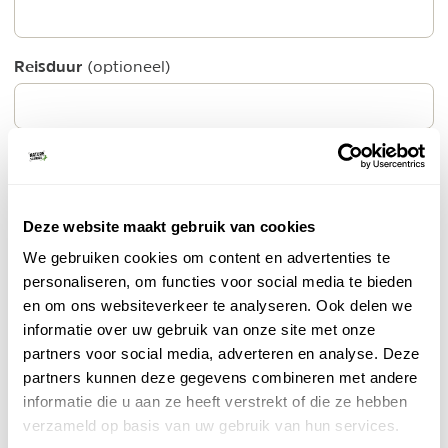
Reisduur
(optioneel)
Ik ga akkoord met de
algemene voorwaarden
en
privacy policy
Deze website maakt gebruik van cookies
PLAATS ERVARING
We gebruiken cookies om content en advertenties te
personaliseren, om functies voor social media te bieden
Top 6 meest bekeken advertenties van Farmcamps
en om ons websiteverkeer te analyseren. Ook delen we
Farmcamps - Met de kids naar de boerderij
informatie over uw gebruik van onze site met onze
Bijzonder overnachten
partners voor social media, adverteren en analyse. Deze
Met de kinderen logeren op een echte boerderij!
partners kunnen deze gegevens combineren met andere
Laat ze kennismaken met het plattelandsleven en
informatie die u aan ze heeft verstrekt of die ze hebben
overnacht een weekend in een safaritent.
verzameld op basis van uw gebruik van hun services.
BEKIJK