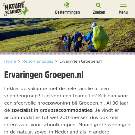
Ga
naar
Bestemmingen
Zoeken
Menu
content
Bestemmingen
Overnachten
Activiteiten
Home
>
Reisorganisaties
>
Ervaringen Groepen.nl
Natuurparken
Ervaringen Groepen.nl
Dieren
Lekker op vakantie met de hele familie of een
DEALS
SHOP
vriendengroep? Tijd voor een teamuitje? Kijk dan voor
Nieuwsbrief
Uitgelicht
een sfeervolle groepswoning bij Groepen.nl. Al 30 jaar
Partners
specialist in groepsaccommodaties
/
dé
. Je vindt er
nl
fr
accommodaties tot wel 200 mensen dus ook zeer
interessant voor schoolkampen. Mooie grote woningen
in de natuur, zowel in Nederland als in andere