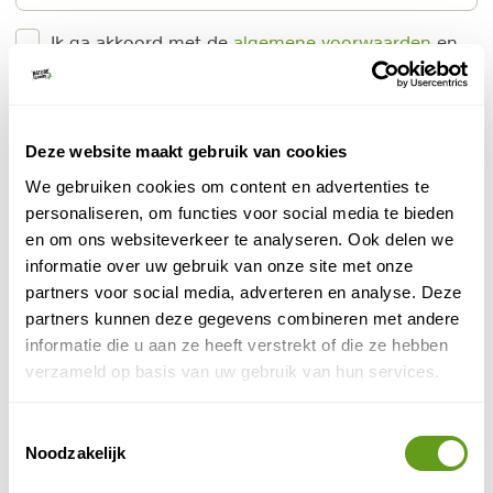
Ik ga akkoord met de
algemene voorwaarden
en
privacy policy
PLAATS ERVARING
Deze website maakt gebruik van cookies
Top 6 meest bekeken advertenties van Groepen.nl
We gebruiken cookies om content en advertenties te
personaliseren, om functies voor social media te bieden
Groepen.nl - Overnacht in prehistorische hut
en om ons websiteverkeer te analyseren. Ook delen we
Bijzonder overnachten
informatie over uw gebruik van onze site met onze
nagebouwde prehistorisch huizen
Slaap in
.
partners voor social media, adverteren en analyse. Deze
Back to basics op Natuurpark Lelystad.
partners kunnen deze gegevens combineren met andere
Groepen tot 20 personen, huisdieren welkom.
informatie die u aan ze heeft verstrekt of die ze hebben
BEKIJK
verzameld op basis van uw gebruik van hun services.
Groepen.nl - Oud klooster
Toestemmingsselectie
Groepsaccommodatie
Noodzakelijk
Slaap in een klooster uit 1128!
Er is ruimte voor 10 personen.