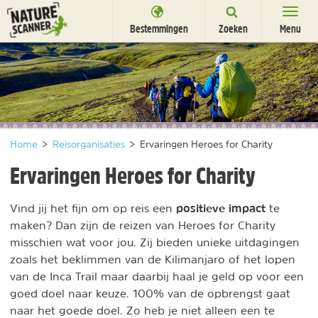
Ga
naar
Bestemmingen
Zoeken
Menu
content
Bestemmingen
Overnachten
Activiteiten
Home
>
Reisorganisaties
>
Ervaringen Heroes for Charity
Natuurparken
Ervaringen Heroes for Charity
Dieren
positieve impact
Vind jij het fijn om op reis een
te
DEALS
SHOP
maken? Dan zijn de reizen van Heroes for Charity
Nieuwsbrief
Uitgelicht
misschien wat voor jou. Zij bieden unieke uitdagingen
Partners
/
zoals het beklimmen van de Kilimanjaro of het lopen
nl
fr
van de Inca Trail maar daarbij haal je geld op voor een
goed doel naar keuze. 100% van de opbrengst gaat
naar het goede doel. Zo heb je niet alleen een te