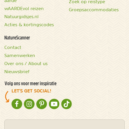
aarde
Zoek op reistype
wAARDEvol reizen
Groepsaccommodaties
Natuurgidsjes.nl
Acties & kortingscodes
NatureScanner
Contact
Samenwerken
Over ons / About us
Nieuwsbrief
Volg ons voor meer inspiratie
LET'S GET SOCIAL!
NATURESCANNER OP FACEBOOK
NATURESCANNER OP INSTAGRAM
NATURESCANNER OP PINTEREST
NATURESCANNER OP YOUTUBE
NATURESCANNER OP TIKTOK