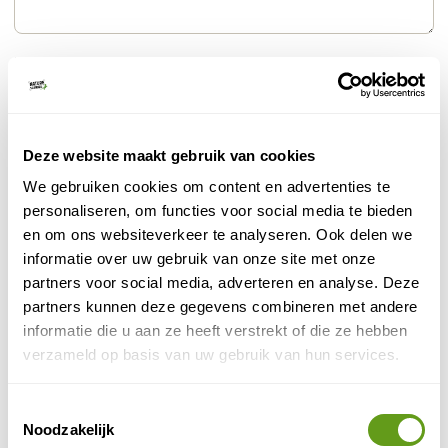
E-mailadres
*
Wordt niet getoond op de site
Deze website maakt gebruik van cookies
Naam
*
We gebruiken cookies om content en advertenties te
personaliseren, om functies voor social media te bieden
en om ons websiteverkeer te analyseren. Ook delen we
informatie over uw gebruik van onze site met onze
Reisperiode
(optioneel)
partners voor social media, adverteren en analyse. Deze
partners kunnen deze gegevens combineren met andere
informatie die u aan ze heeft verstrekt of die ze hebben
verzameld op basis van uw gebruik van hun services.
Reisduur
(optioneel)
Toestemmingsselectie
Noodzakelijk