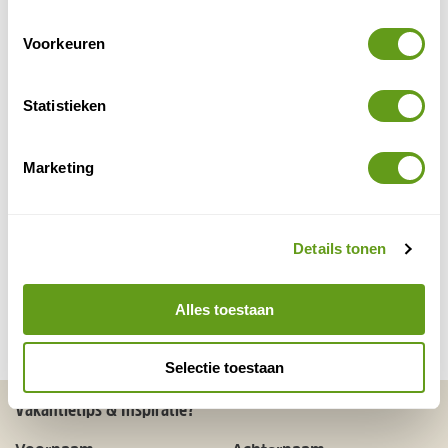
Ik ga akkoord met de
algemene voorwaarden
en
privacy policy
Voorkeuren
PLAATS ERVARING
Statistieken
Top 1 meest bekeken advertenties van Kaga Cycling
Safaris
Marketing
Kaga Cycling Safaris - Oeganda ontdekken
natuur, dorpen en nationale
Fietsen door
parken
.
Details tonen
Bepaal zelf tempo, bestemmingen en budget.
Gratis advies en begeleiding door Vlaamse
coach.
Alles toestaan
BEKIJK
Selectie toestaan
Vakantietips & Inspiratie?