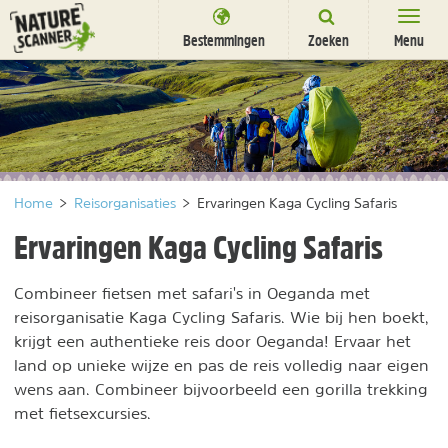
Ga
naar
Bestemmingen
Zoeken
Menu
content
Bestemmingen
Overnachten
Activiteiten
Home
>
Reisorganisaties
>
Ervaringen Kaga Cycling Safaris
Natuurparken
Ervaringen Kaga Cycling Safaris
Dieren
Combineer fietsen met safari's in Oeganda met
DEALS
SHOP
reisorganisatie Kaga Cycling Safaris. Wie bij hen boekt,
Nieuwsbrief
Uitgelicht
krijgt een authentieke reis door Oeganda! Ervaar het
Partners
/
land op unieke wijze en pas de reis volledig naar eigen
nl
fr
wens aan. Combineer bijvoorbeeld een gorilla trekking
met fietsexcursies.