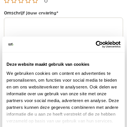
0
Omschrijf jouw ervaring
*
E-mailadres
*
Deze website maakt gebruik van cookies
We gebruiken cookies om content en advertenties te
personaliseren, om functies voor social media te bieden
Wordt niet getoond op de site
en om ons websiteverkeer te analyseren. Ook delen we
informatie over uw gebruik van onze site met onze
Naam
*
partners voor social media, adverteren en analyse. Deze
partners kunnen deze gegevens combineren met andere
informatie die u aan ze heeft verstrekt of die ze hebben
Reisperiode
(optioneel)
verzameld op basis van uw gebruik van hun services.