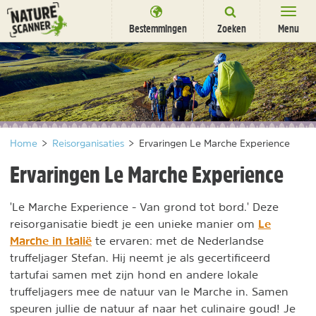
Ga
naar
Bestemmingen
Zoeken
Menu
content
Bestemmingen
Overnachten
Activiteiten
Home
>
Reisorganisaties
>
Ervaringen Le Marche Experience
Natuurparken
Ervaringen Le Marche Experience
Dieren
'Le Marche Experience - Van grond tot bord.' Deze
DEALS
SHOP
Le
reisorganisatie biedt je een unieke manier om
Nieuwsbrief
Uitgelicht
Marche in Italië
te ervaren: met de Nederlandse
Partners
/
truffeljager Stefan. Hij neemt je als gecertificeerd
nl
fr
tartufai samen met zijn hond en andere lokale
truffeljagers mee de natuur van le Marche in. Samen
speuren jullie de natuur af naar het culinaire goud! Je