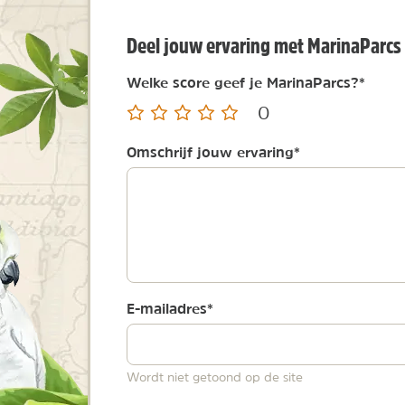
Deel jouw ervaring met MarinaParcs
Welke score geef je MarinaParcs?
*
0
Omschrijf jouw ervaring
*
E-mailadres
*
Wordt niet getoond op de site