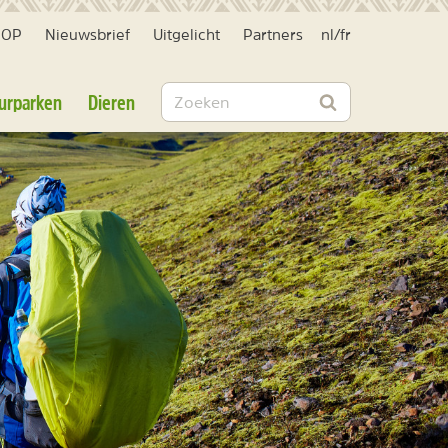
HOP
Nieuwsbrief
Uitgelicht
Partners
nl
/
fr
Zoeken
urparken
Dieren
Zoeken