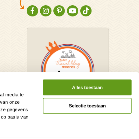
NATURESCANNER OP FACEBOOK
NATURESCANNER OP INSTAGRAM
NATURESCANNER OP PINTEREST
NATURESCANNER OP YOUTUBE
NATURESCANNER OP TIKT
Alles toestaan
al media te
 van onze
Selectie toestaan
deze gegevens
Winnaar Dutch Travel Blog
 op basis van
Awards