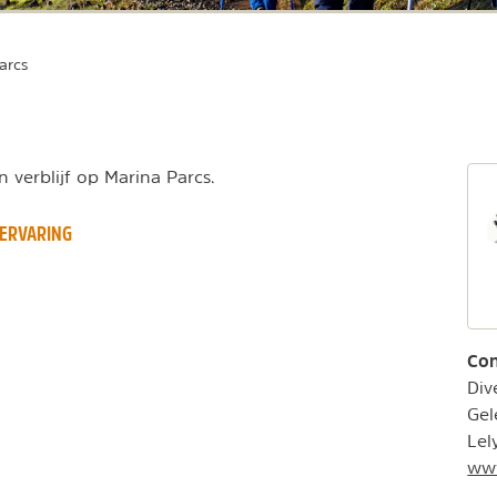
arcs
 verblijf op Marina Parcs.
ERVARING
Con
Div
Gel
Lel
www