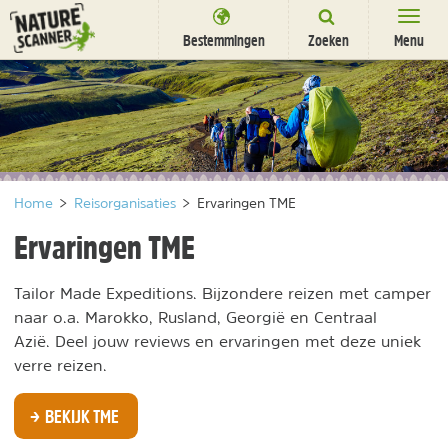
Ga
naar
Bestemmingen
Zoeken
Menu
content
Bestemmingen
Overnachten
Activiteiten
Home
>
Reisorganisaties
>
Ervaringen TME
Natuurparken
Ervaringen TME
Dieren
Tailor Made Expeditions. Bijzondere reizen met camper
DEALS
SHOP
naar o.a. Marokko, Rusland, Georgië en Centraal
Nieuwsbrief
Uitgelicht
Azië. Deel jouw reviews en ervaringen met deze uniek
Partners
/
verre reizen.
nl
fr
BEKIJK TME