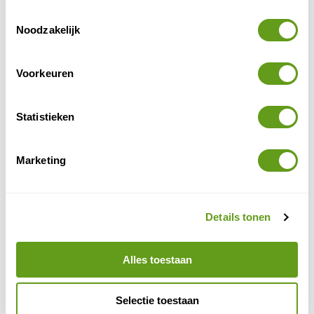
groepsverband reist door Argentinie, Chili, Peru
Toestemmingsselectie
en Bolivia.
Noodzakelijk
BEKIJK
Voorkeuren
TME - Camperreis Azië
Groepsreis
Statistieken
Met je eigen camper over land rijden door Siberië,
Mongolië tot aan Beijing. En dan via de zijderoute
over land weer terug. Lees meer…
Marketing
BEKIJK
Tailor Made Expeditions (TIP)
Details tonen
Groepsreis
Begeleide camperreizen in kleine groepen, van
maximaal 14 campers naar niet-alledaagse
Alles toestaan
bestemmingen: Marokko, Turkije, West-Afrika en
Azië.
Selectie toestaan