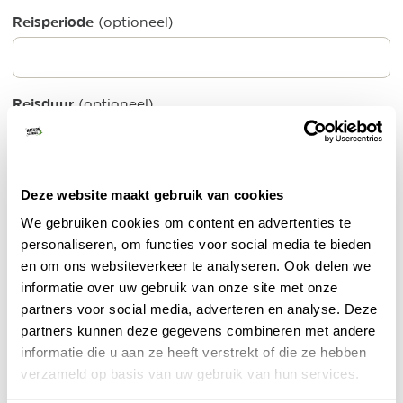
Reisperiode
(optioneel)
Reisduur
(optioneel)
Ik ga akkoord met de
algemene voorwaarden
en
Deze website maakt gebruik van cookies
privacy policy
We gebruiken cookies om content en advertenties te
personaliseren, om functies voor social media te bieden
PLAATS ERVARING
en om ons websiteverkeer te analyseren. Ook delen we
informatie over uw gebruik van onze site met onze
Top 3 meest bekeken advertenties van TME
partners voor social media, adverteren en analyse. Deze
partners kunnen deze gegevens combineren met andere
TME - Over de Andes in 145 dagen
informatie die u aan ze heeft verstrekt of die ze hebben
Groepsreis
verzameld op basis van uw gebruik van hun services.
Een reis van superlatieven, waarbij Condor je
camper laat verschepen en je in klein