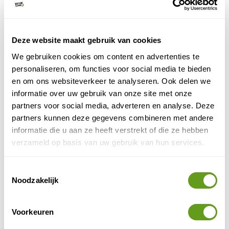
Ik ga akkoord met de
algemene voorwaarden
en
privacy policy
Deze website maakt gebruik van cookies
PLAATS ERVARING
We gebruiken cookies om content en advertenties te
personaliseren, om functies voor social media te bieden
Top 5 meest bekeken advertenties van UplandParcs
en om ons websiteverkeer te analyseren. Ook delen we
UplandParcs - Vakantiehuizen Sauerland
informatie over uw gebruik van onze site met onze
Vakantiepark
partners voor social media, adverteren en analyse. Deze
partners kunnen deze gegevens combineren met andere
Luxe en duurzame vakantiehuizen op een
splinternieuw park in Winterberg-Niedersfeld.
informatie die u aan ze heeft verstrekt of die ze hebben
Geniet van de natuur in het mooie Sauerland.
verzameld op basis van uw gebruik van hun services.
BEKIJK
Toestemmingsselectie
Noodzakelijk
UplandParcs - Luxe boomvilla
Individuele reis
Voorkeuren
De luxe vakantiewoningen voor 4 personen
bevinden zich in het mooie Sauerland. Kinderen