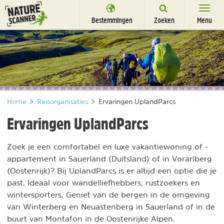
Ga
naar
Bestemmingen
Zoeken
Menu
content
Bestemmingen
Overnachten
Activiteiten
Home
>
Reisorganisaties
>
Ervaringen UplandParcs
Natuurparken
Ervaringen UplandParcs
Dieren
Zoek je een comfortabel en luxe vakantiewoning of -
DEALS
SHOP
appartement in Sauerland (Duitsland) of in Vorarlberg
Nieuwsbrief
Uitgelicht
(Oostenrijk)? Bij UplandParcs is er altijd een optie die je
Partners
/
past. Ideaal voor wandelliefhebbers, rustzoekers en
nl
fr
wintersporters. Geniet van de bergen in de omgeving
van Winterberg en Neuastenberg in Sauerland of in de
buurt van Montafon in de Oostenrijke Alpen.