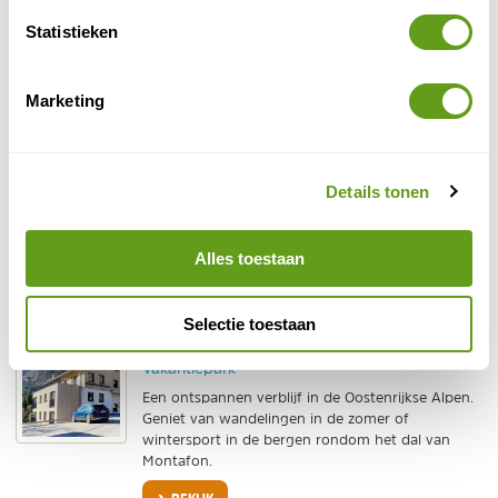
kunnen de hut verlaten via een glijbaan!
Statistieken
BEKIJK
Marketing
UplandParcs - Luxe 6-persoons cottage
Individuele reis
In een nieuw park vlakbij Winterberg ligt dit luxe
Details tonen
huis met BBQ, pelletkachel en infrarooddouche.
Heerlijk verblijf om het Sauerland te verkennen of
te wintersporten.
Alles toestaan
BEKIJK
Selectie toestaan
UplandParcs - Luxe appartementen in Montafon
Vakantiepark
Een ontspannen verblijf in de Oostenrijkse Alpen.
Geniet van wandelingen in de zomer of
wintersport in de bergen rondom het dal van
Montafon.