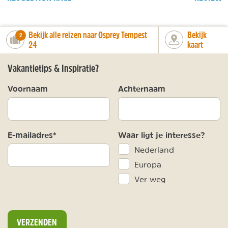
Bekijk alle reizen naar Osprey Tempest
Bekijk
number_of_trips:
2
24
kaart
Vakantietips & Inspiratie?
Voornaam
Achternaam
E-mailadres*
Waar ligt je interesse?
Nederland
Europa
Ver weg
VERZENDEN