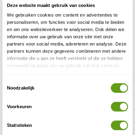
Deze website maakt gebruik van cookies
Op het borstriempje ziet een fluitje voor noodgevallen.
We gebruiken cookies om content en advertenties te
5. Extern ventilatiesysteem
personaliseren, om functies voor social media te bieden
en om ons websiteverkeer te analyseren. Ook delen we
Op de achterkant zit een goed ventilatiesysteem zodat
informatie over uw gebruik van onze site met onze
je niet met een bezwete rug rond hoeft te lopen. Het
partners voor social media, adverteren en analyse. Deze
AirScape™ achterpaneel van schuim zorgt voor een
partners kunnen deze gegevens combineren met andere
ademende, nauwsluitende pasvorm.
informatie die u aan ze heeft verstrekt of die ze hebben
verzameld op basis van uw gebruik van hun services.
Toestemmingsselectie
Noodzakelijk
Voorkeuren
Statistieken