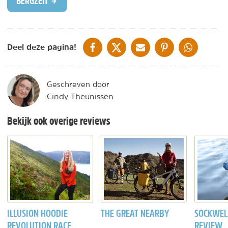
BERGZEIT
DELEN OP FACEBOOK
DELEN OP X
DELEN VIA DE MAIL
DELEN OP PINTEREST
DELEN OP WH
Deel deze pagina!
Geschreven door
Cindy Theunissen
Bekijk ook overige reviews
ILLUSION HOODIE
THE GREAT NEARBY
SOCKWEL
REVOLUTION RACE
REVIEW