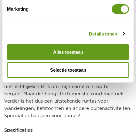
© Naturescanner
Marketing
Airscape Osprey
6. Bevestigingsmogelijkheden
Details tonen
Aan de zijkanten en riempjes zijn lussen en zakjes
voorzien voor het bevestigen van wandelstokken, ijsbijl
Alles toestaan
en fietshelm.
Selectie toestaan
Echt nadelen heb ik niet kunnen ondervinden aan deze
tas. Het enige wat ik misschien jammer vind, is dat hij
niet echt geschikt is om mijn camera in op te
bergen. Maar die hangt toch meestal rond mijn nek.
Verder is het dus een uitstekende rugtas voor
wandelingen, fietstochten en andere buitenactiviteiten.
Speciaal ontworpen voor dames!
Specificaties