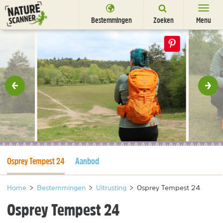
Ga
naar
Bestemmingen
Zoeken
Menu
content
Bestemmingen
Overnachten
Activiteiten
rige
Vol
Natuurparken
Dieren
DEALS
SHOP
Huidige pagina
Osprey Tempest 24
Aanbod
Nieuwsbrief
Uitgelicht
Partners
/
nl
fr
Home
>
Bestemmingen
>
Uitrusting
>
Osprey Tempest 24
Osprey Tempest 24