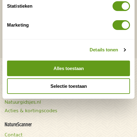
Ver weg
Statistieken
Marketing
VERZENDEN
Onontdekte plekjes en leuke aanbiedingen voor
Details tonen
overnachtingen en vakanties in de natuur!
Bekijk ook
Alles toestaan
Mooiste plekken op
Uitrusting
aarde
Selectie toestaan
Zoek op reistype
wAARDEvol reizen
Groepsaccommodaties
Natuurgidsjes.nl
Acties & kortingscodes
NatureScanner
Contact