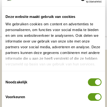
BEKIJK
Deze website maakt gebruik van cookies
DELEN OP FACEBOOK
DELEN OP X
DELEN VIA DE MAIL
DELEN OP PINTEREST
DELEN OP WH
Deel deze pagina!
We gebruiken cookies om content en advertenties te
personaliseren, om functies voor social media te bieden
en om ons websiteverkeer te analyseren. Ook delen we
Bekijk alle reizen naar Fjällräven Abisko
Bekijk
number_of_trips:
informatie over uw gebruik van onze site met onze
2
Friluft 35
kaart
partners voor social media, adverteren en analyse. Deze
partners kunnen deze gegevens combineren met andere
Vakantietips & Inspiratie?
informatie die u aan ze heeft verstrekt of die ze hebben
verzameld op basis van uw gebruik van hun services.
Voornaam
Achternaam
Toestemmingsselectie
Noodzakelijk
E-mailadres*
Waar ligt je interesse?
Nederland
Voorkeuren
Europa