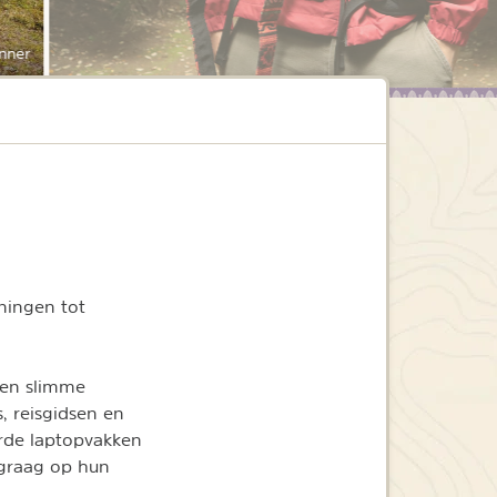
nner
ningen tot
en slimme
, reisgidsen en
rde laptopvakken
 graag op hun