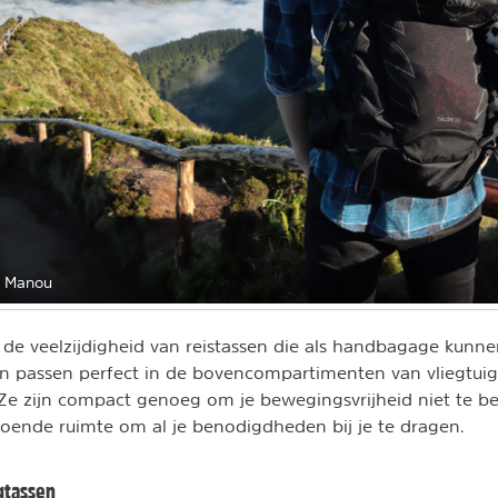
r Manou
 de veelzijdigheid van reistassen die als handbagage kunne
 passen perfect in de bovencompartimenten van vliegtuige
. Ze zijn compact genoeg om je bewegingsvrijheid niet te 
oende ruimte om al je benodigdheden bij je te dragen.
ugtassen