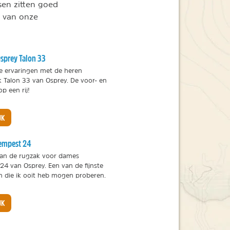
sen zitten goed
e van onze
sprey Talon 33
e ervaringen met de heren
 Talon 33 van Osprey. De voor- en
p een rij!
JK
empest 24
an de rugzak voor dames
24 van Osprey. Een van de fijnste
n die ik ooit heb mogen proberen.
JK