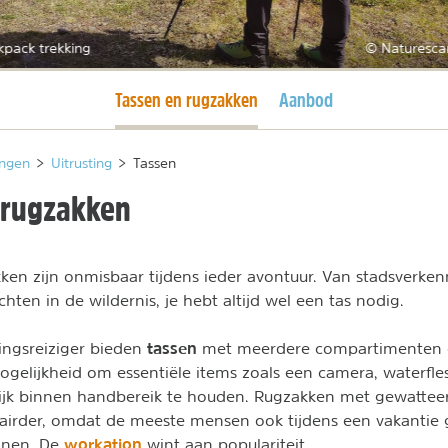
kpack trekking
© Naturesca
Huidige pagina
Tassen en rugzakken
Aanbod
ngen
>
Uitrusting
>
Tassen
 rugzakken
ken zijn onmisbaar tijdens ieder avontuur. Van stadsverken
hten in de wildernis, je hebt altijd wel een tas nodig.
tassen
ingsreiziger bieden
met meerdere compartimenten 
ogelijkheid om essentiële items zoals een camera, waterfles
ijk binnen handbereik te houden. Rugzakken met gewattee
lairder, omdat de meeste mensen ook tijdens een vakantie
workation
nnen. De
wint aan populariteit.