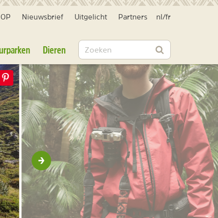
HOP
Nieuwsbrief
Uitgelicht
Partners
nl
/
fr
Zoeken
urparken
Dieren
Zoeken
Volgende