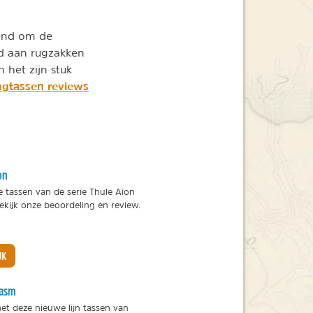
kend om de
d aan rugzakken
 het zijn stuk
ugtassen
reviews
on
e tassen van de serie Thule Aion
ekijk onze beoordeling en review.
JK
hasm
met deze nieuwe lijn tassen van