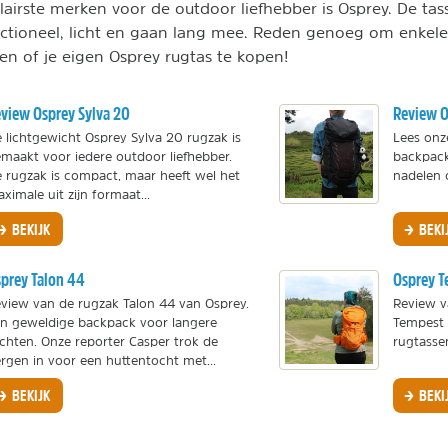
airste merken voor de outdoor liefhebber is Osprey. De tas
functioneel, licht en gaan lang mee. Reden genoeg om enkel
zen of je eigen Osprey rugtas te kopen!
view Osprey Sylva 20
Review O
 lichtgewicht Osprey Sylva 20 rugzak is
Lees onz
maakt voor iedere outdoor liefhebber.
backpack
 rugzak is compact, maar heeft wel het
nadelen o
ximale uit zijn formaat...
BEKIJK
BEKI
prey Talon 44
Osprey T
view van de rugzak Talon 44 van Osprey.
Review v
n geweldige backpack voor langere
Tempest 
chten. Onze reporter Casper trok de
rugtasse
rgen in voor een huttentocht met...
BEKIJK
BEKI