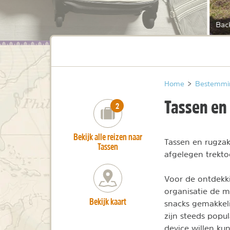
Bac
Home
>
Bestemmi
Tassen en
number_of_trips:
2
Bekijk alle reizen naar
Tassen en rugzak
Tassen
afgelegen trektoc
Voor de ontdekk
organisatie de m
Bekijk kaart
snacks gemakkel
zijn steeds popu
device willen ku