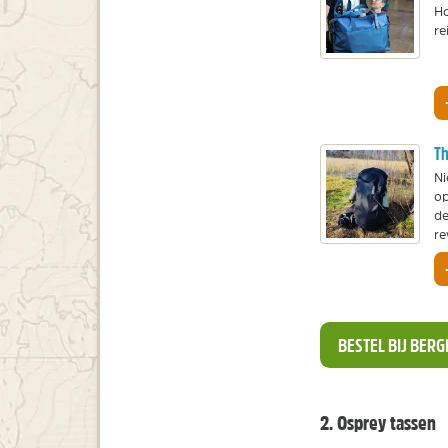
Ho
re
Th
Ni
op
de
re
BESTEL BIJ BER
2. Osprey tassen