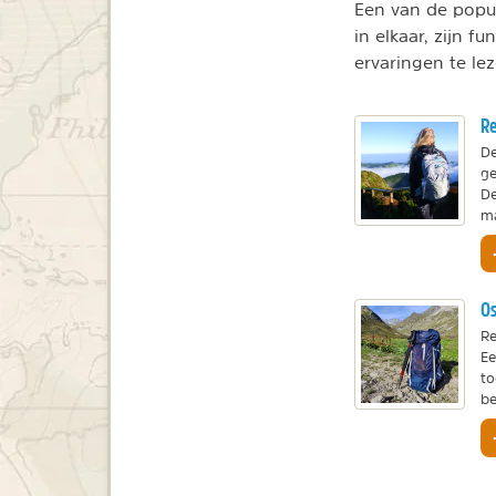
Een van de popul
in elkaar, zijn 
ervaringen te le
Re
De
ge
De
ma
Os
Re
Ee
to
be