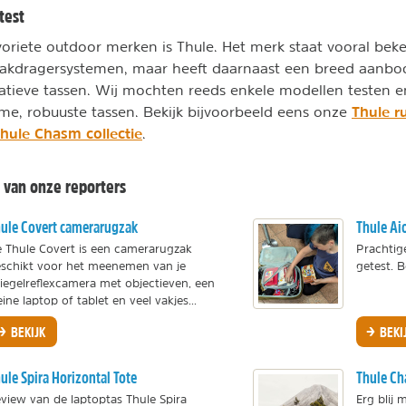
test
oriete outdoor merken is Thule. Het merk staat vooral be
 dakdragersystemen, maar heeft daarnaast een breed aanbo
atieve tassen. Wij mochten reeds enkele modellen testen en
Thule r
me, robuuste tassen. Bekijk bijvoorbeeld eens onze
hule Chasm collectie
.
 van onze reporters
ule Covert camerarugzak
Thule Ai
 Thule Covert is een camerarugzak
Prachtig
schikt voor het meenemen van je
getest. B
iegelreflexcamera met objectieven, een
eine laptop of tablet en veel vakjes...
BEKIJK
BEKI
ule Spira Horizontal Tote
Thule C
view van de laptoptas Thule Spira
Erg blij 