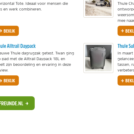
rizontal Tote. Ideaal voor mensen die
Thule Ch
is en werk combineren.
ontworpe
weersom
mee naar.
BEKIJK
BEKI
ule Alltrail Daypack
Thule Su
euwe Thule dagrugzak getest. Twan ging
In maart 
 pad met de Alltrail Daypack 18L en
gelancee
elt zijn beoordeling en ervaring in deze
tassen, 
view.
verbeterd
BEKIJK
BEKI
GFREUNDE.NL