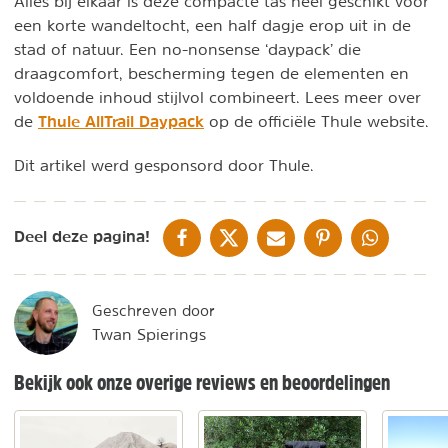
Alles bij elkaar is deze compacte tas heel geschikt voor
een korte wandeltocht, een half dagje erop uit in de
stad of natuur. Een no-nonsense ‘daypack’ die
draagcomfort, bescherming tegen de elementen en
voldoende inhoud stijlvol combineert. Lees meer over
Thule AllTrail Daypack
de
op de officiële Thule website.
Dit artikel werd gesponsord door Thule.
DELEN OP FACEBOOK
DELEN OP X
DELEN VIA DE MAIL
DELEN OP PINTEREST
DELEN OP WH
Deel deze pagina!
Geschreven door
Twan Spierings
Bekijk ook onze overige reviews en beoordelingen