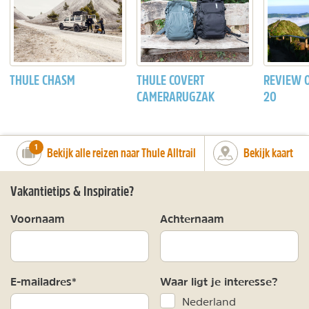
THULE CHASM
THULE COVERT
REVIEW 
CAMERARUGZAK
20
number_of_trips:
1
Bekijk alle reizen naar Thule Alltrail
Bekijk kaart
Vakantietips & Inspiratie?
Voornaam
Achternaam
E-mailadres*
Waar ligt je interesse?
Nederland