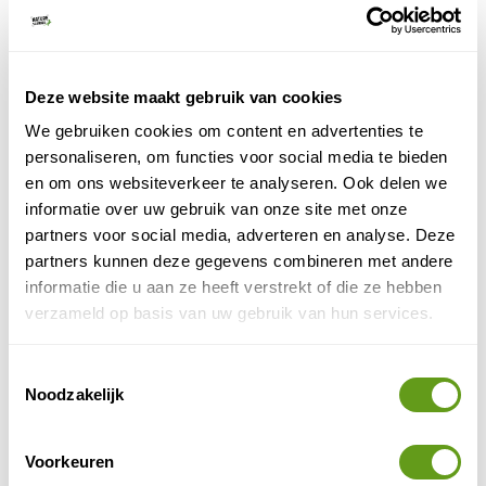
Deze website maakt gebruik van cookies
We gebruiken cookies om content en advertenties te
personaliseren, om functies voor social media te bieden
en om ons websiteverkeer te analyseren. Ook delen we
informatie over uw gebruik van onze site met onze
partners voor social media, adverteren en analyse. Deze
© Naturescanner Twan
partners kunnen deze gegevens combineren met andere
Daypack
informatie die u aan ze heeft verstrekt of die ze hebben
verzameld op basis van uw gebruik van hun services.
Toen ik ging inpakken maakte ik me een beetje zorgen
over de grootte van de rugzak en wat er allemaal in
Toestemmingsselectie
zou passen, maar qua inhoud kan de tas meer dragen
Noodzakelijk
dan op het eerste oog lijkt. Het was lekker zonnig,
maar toch fris door de stevige wind, dus toch maar
Voorkeuren
een windvaste regenjas ingepakt. Deze paste er naast