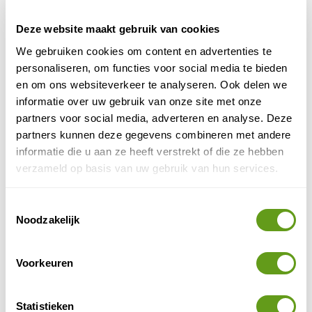
Deze website maakt gebruik van cookies
We gebruiken cookies om content en advertenties te
© Naturescanner Peter
personaliseren, om functies voor social media te bieden
Draagcomfort van de cameratas
en om ons websiteverkeer te analyseren. Ook delen we
informatie over uw gebruik van onze site met onze
Het rugpand is mooi verhard en dit draagt erg lekker.
partners voor social media, adverteren en analyse. Deze
Bovendien heb je het gevoel dat je cameraspullen
partners kunnen deze gegevens combineren met andere
hierdoor goed worden beschermd.
informatie die u aan ze heeft verstrekt of die ze hebben
verzameld op basis van uw gebruik van hun services.
Thule Covert 24 liter variant
Toestemmingsselectie
De kleinere variant van de Thule Covert heeft aan de
Noodzakelijk
binnenkant, boven de uitneembare cocon, een vak met
ritssluiting en gaas zitten. Dit vak is ook bereikbaar via
de buitenkant van de rugzak aan de bovenkant. Dit is
Voorkeuren
een heerlijk ruim vak, dat 'uitklapt' bij het openen aan
de bovenkant. Hier kan je echt nog veel spullen in
Statistieken
kwijt!