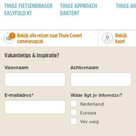
THULE FIETSENDRAGER
THULE APPROACH
THULE AI
EASYFOLD XT
DAKTENT
Bekijk alle reizen naar Thule Covert
Bekijk
number_of_trips:
1
camerarugzak
kaart
Vakantietips & Inspiratie?
Voornaam
Achternaam
E-mailadres*
Waar ligt je interesse?
Nederland
Europa
Ver weg