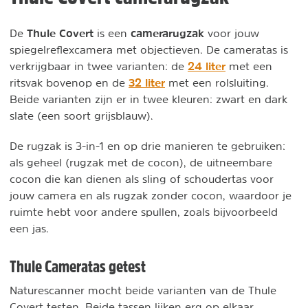
Thule Covert
camerarugzak
De
is een
voor jouw
spiegelreflexcamera met objectieven. De cameratas is
24 liter
verkrijgbaar in twee varianten: de
met een
32 liter
ritsvak bovenop en de
met een rolsluiting.
Beide varianten zijn er in twee kleuren: zwart en dark
slate (een soort grijsblauw).
De rugzak is 3-in-1 en op drie manieren te gebruiken:
als geheel (rugzak met de cocon), de uitneembare
cocon die kan dienen als sling of schoudertas voor
jouw camera en als rugzak zonder cocon, waardoor je
ruimte hebt voor andere spullen, zoals bijvoorbeeld
een jas.
Thule Cameratas getest
Naturescanner mocht beide varianten van de Thule
Covert testen. Beide tassen lijken erg op elkaar,