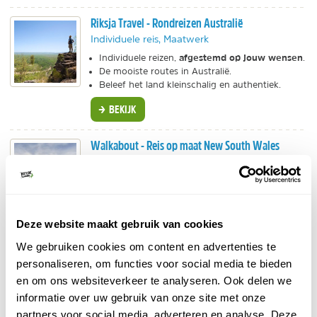
Riksja Travel - Rondreizen Australië
Individuele reis, Maatwerk
afgestemd op jouw wensen
Individuele reizen,
.
De mooiste routes in Australië.
Beleef het land kleinschalig en authentiek.
BEKIJK
Walkabout - Reis op maat New South Wales
Maatwerk
Reis op maat naar Australië en New South Wales.
Vraag een offerte aan voor een camperreis, fly-
drive of bekijk de prachtige groepsreizen.
Deze website maakt gebruik van cookies
BEKIJK
We gebruiken cookies om content en advertenties te
personaliseren, om functies voor social media te bieden
Bol.com - Vogelbekdier knuffel
en om ons websiteverkeer te analyseren. Ook delen we
Accessoires
informatie over uw gebruik van onze site met onze
Altijd al willen knuffelen met een vogelbekdier?
partners voor social media, adverteren en analyse. Deze
Bestel dit zachte maatje en je droom komt uit.