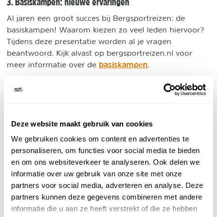
3. Basiskampen: nieuwe ervaringen
Al jaren een groot succes bij Bergsportreizen: de
basiskampen! Waarom kiezen zo veel leden hiervoor?
Tijdens deze presentatie worden al je vragen
beantwoord. Kijk alvast op bergsportreizen.nl voor
basiskampen
meer informatie over de
.
4. Mooiste bestemmingen
Heb je ook zo'n zin om er weer op uit te gaan? Om
ideeën op te doen, kun je lezingen volgen van de
Deze website maakt gebruik van cookies
mooiste bergbestemmingen in Europa. Ticino
We gebruiken cookies om content en advertenties te
bijvoorbeeld. Of de Spaanse Pyreneeën, de Alpe Adria
personaliseren, om functies voor social media te bieden
Trail, of de Hohe Tatra.
en om ons websiteverkeer te analyseren. Ook delen we
Laat je inspireren door de buitenexperts van deze en
informatie over uw gebruik van onze site met onze
andere mooie bestemmingen. Nu al benieuwd naar de
partners voor social media, adverteren en analyse. Deze
mooiste bergbestemmingen? Kijk op
partners kunnen deze gegevens combineren met andere
nkbv.nl/gebiedsinfo
.
informatie die u aan ze heeft verstrekt of die ze hebben