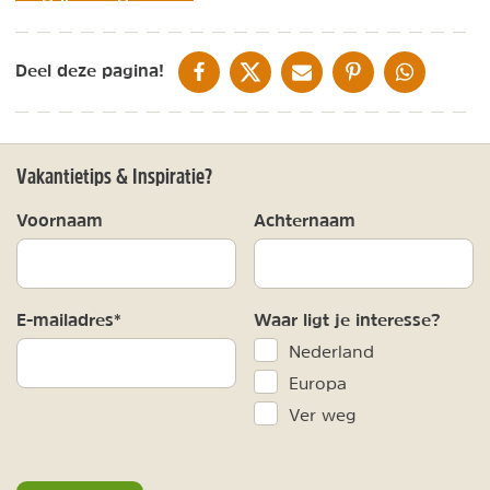
DELEN OP FACEBOOK
DELEN OP X
DELEN VIA DE MAIL
DELEN OP PINTEREST
DELEN OP WH
Deel deze pagina!
Vakantietips & Inspiratie?
Voornaam
Achternaam
E-mailadres*
Waar ligt je interesse?
Nederland
Europa
Ver weg