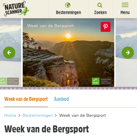
Ga
naar
Bestemmingen
Zoeken
Menu
content
Bestemmingen
Week van de Bergsport
Overnachten
Activiteiten
rige
Vol
Natuurparken
Dieren
DEALS
SHOP
Huidige pagina
Week van de Bergsport
Aanbod
Nieuwsbrief
Uitgelicht
Partners
/
nl
fr
Home
>
Bestemmingen
>
Week van de Bergsport
Week van de Bergsport