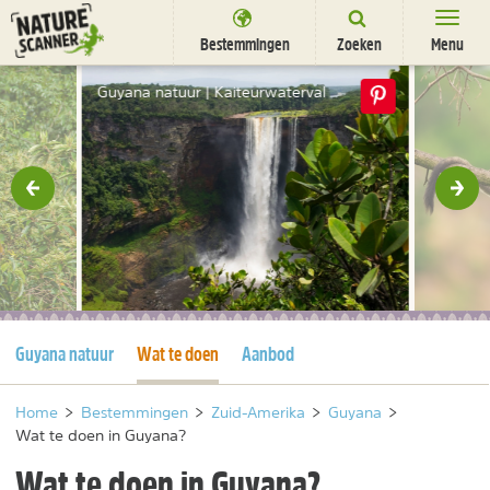
Ga
naar
Bestemmingen
Zoeken
Menu
content
Bestemmingen
Guyana natuur | Kaiteurwaterval
Overnachten
Activiteiten
rige
Vol
Natuurparken
Dieren
DEALS
SHOP
Huidige pagina
Huidige pagina
Guyana natuur
Wat te doen
Aanbod
Nieuwsbrief
Uitgelicht
Partners
/
nl
fr
Home
>
Bestemmingen
>
Zuid-Amerika
>
Guyana
>
Wat te doen in Guyana?
Wat te doen in Guyana?