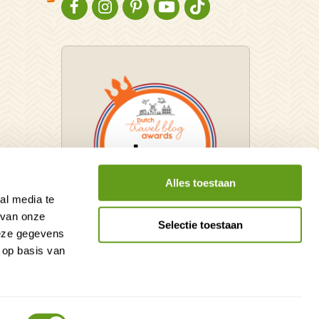
NATURESCANNER OP FACEBOOK
NATURESCANNER OP INSTAGRAM
NATURESCANNER OP PINTEREST
NATURESCANNER OP YOUTUBE
NATURESCANNER OP TIKT
Alles toestaan
al media te
 van onze
Selectie toestaan
deze gegevens
Winnaar Dutch Travel Blog
 op basis van
Awards
Website door OrangeTalent