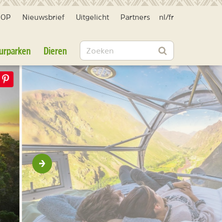
HOP
Nieuwsbrief
Uitgelicht
Partners
nl
/
fr
Zoeken
urparken
Dieren
Zoeken
Volgende