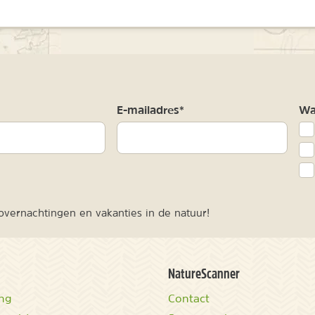
m
E-mailadres*
Waa
vernachtingen en vakanties in de natuur!
NatureScanner
ing
Contact