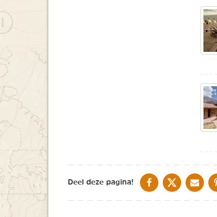
DELEN OP FACEBOOK
DELEN OP X
DELEN V
Deel deze pagina!