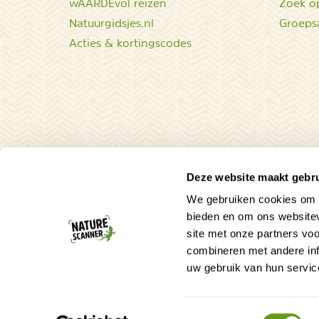
wAARDEvol reizen
Zoek op
Natuurgidsjes.nl
Groeps
Acties & kortingscodes
Deze website maakt gebru
We gebruiken cookies om c
Tip voor de natuurliefhebber!
bieden en om ons websitev
site met onze partners vo
TIP - Peru field guides
combineren met andere inf
In onze eigen webshop vind je nu ook nuttige 
uw gebruik van hun servic
praktische field guides van Peru: vogels en zoo
makkelijk herkennen en aanvinken.
BEKIJK
Toestemmingsselectie
© 2010 – 2026 NatureScanner.nl
Veelgeste