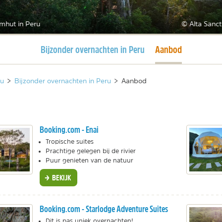
mhut in Peru
© Alta Sanc
Huidige pagina
Huidige pagina
Bijzonder overnachten in Peru
Aanbod
ru
>
Bijzonder overnachten in Peru
>
Aanbod
Booking.com - Enai
Tropische suites
Prachtige gelegen bij de rivier
Puur genieten van de natuur
BEKIJK
Booking.com - Starlodge Adventure Suites
Dit is pas uniek overnachten!