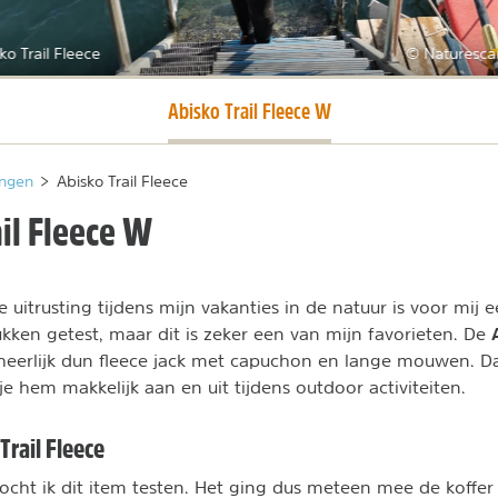
ko Trail Fleece
© Naturesca
Huidige pagina
Abisko Trail Fleece W
ngen
>
Abisko Trail Fleece
il Fleece W
uitrusting tijdens mijn vakanties in de natuur is voor mij 
ukken getest, maar dit is zeker een van mijn favorieten. De
heerlijk dun fleece jack met capuchon en lange mouwen. Dan
e hem makkelijk aan en uit tijdens outdoor activiteiten.
Trail Fleece
cht ik dit item testen. Het ging dus meteen mee de koffer