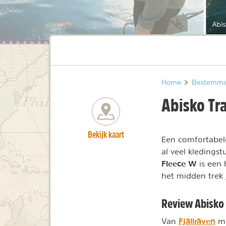
Abis
Home
>
Bestemmi
Abisko Tra
Bekijk kaart
Een comfortabele 
al veel kledingst
Fleece W
is een 
het midden trek j
Review Abisko 
Fjällräven
Van
mo