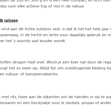
ussen de 350 en 500 g en is een heel compact en licht item 
dus voor elke actieve trip of reis in de natuur.
elk seizoen
n vind aan dit lichte outdoor vest, is dat ik het het hele jaa
tussenlaag, in de herfst en lente voor dagelijks gebruik en i
er het 's avonds wat kouder wordt.
stoffen drogen heel snel. Word je een keer nat door de reg
ogt het zo weer op. Altijd fijn om sneldrogende kleding bij
en natuur- of kampeervakantie.
jes met rits, twee aan de zijkanten om de handen in op te 
 bewaren en een borstzakje voor je sleutels, pinpas of ander