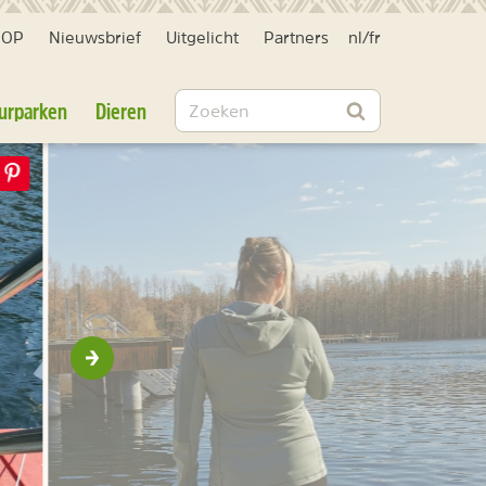
HOP
Nieuwsbrief
Uitgelicht
Partners
nl
/
fr
Zoeken
urparken
Dieren
Zoeken
Volgende