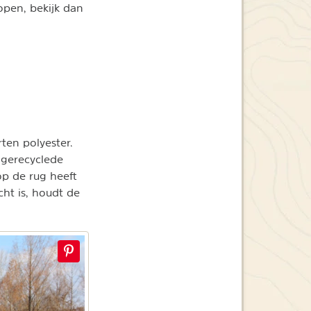
open, bekijk dan
rten polyester.
 gerecyclede
op de rug heeft
cht is, houdt de