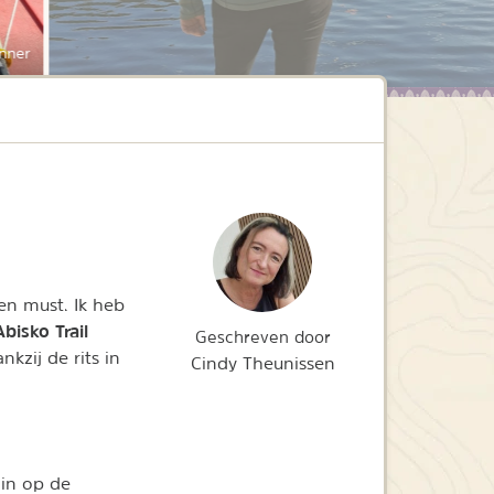
nner
een must. Ik heb
Abisko Trail
Geschreven door
kzij de rits in
Cindy Theunissen
 in op de