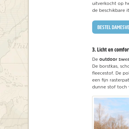
uitverkocht op h
de beschikbare i
BESTEL DAMESV
3. Licht en comfor
outdoor
swe
De
De borstkas, sc
fleecestof. De p
een fijn rasterpa
dunne stof toch 