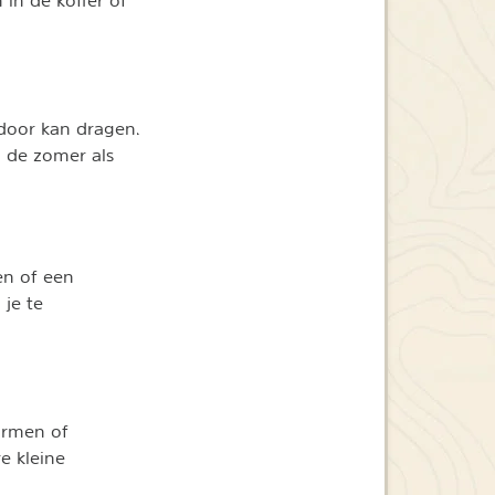
in de koffer of
r door kan dragen.
n de zomer als
en of een
 je te
warmen of
e kleine