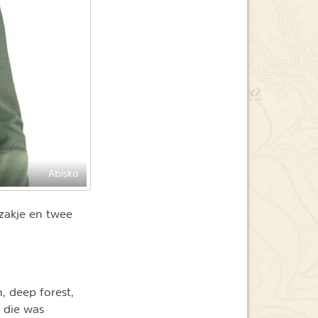
Abisko
tzakje en twee
n, deep forest,
r die was