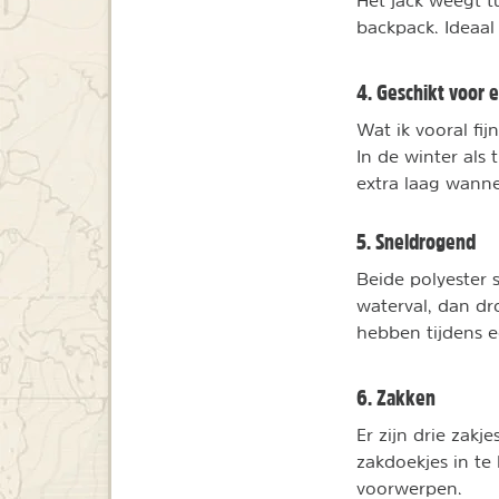
Het jack weegt t
backpack. Ideaal 
4. Geschikt voor 
Wat ik vooral fij
In de winter als 
extra laag wanne
5. Sneldrogend
Beide polyester 
waterval, dan dro
hebben tijdens e
6. Zakken
Er zijn drie zak
zakdoekjes in te
voorwerpen.