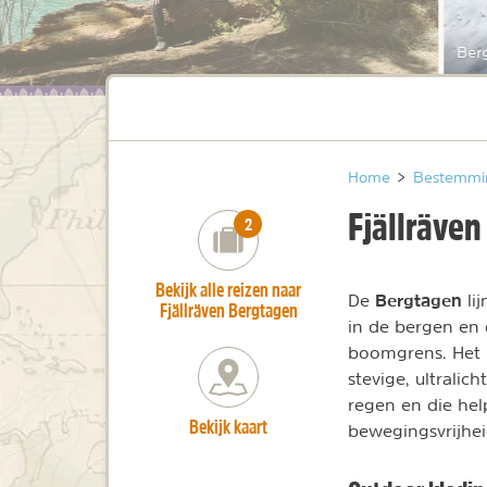
Ber
Home
>
Bestemmi
Fjällräve
number_of_trips:
2
Bekijk alle reizen naar
Bergtagen
De
li
Fjällräven Bergtagen
in de bergen en
boomgrens. Het i
stevige, ultralic
regen en die hel
Bekijk kaart
bewegingsvrijhei