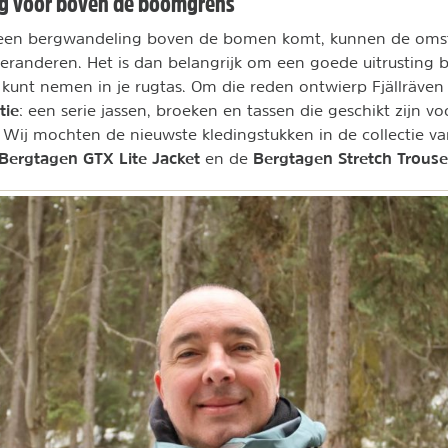
ng voor boven de boomgrens
s een bergwandeling boven de bomen komt, kunnen de om
veranderen. Het is dan belangrijk om een goede uitrusting b
 kunt nemen in je rugtas. Om die reden ontwierp Fjällräven
tie
: een serie jassen, broeken en tassen die geschikt zijn v
. Wij mochten de nieuwste kledingstukken in de collectie v
Bergtagen GTX Lite Jacket
Bergtagen Stretch Trouse
en de