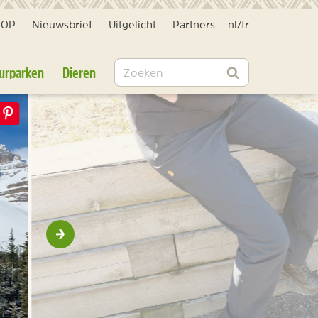
HOP
Nieuwsbrief
Uitgelicht
Partners
nl
/
fr
Zoeken
urparken
Dieren
Zoeken
Volgende