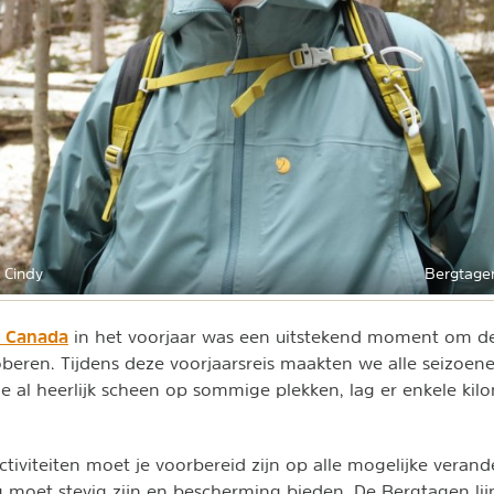
 Cindy
Bergtagen
in Canada
in het voorjaar was een uitstekend moment om de
roberen. Tijdens deze voorjaarsreis maakten we alle seizoe
e al heerlijk scheen op sommige plekken, lag er enkele kil
activiteiten moet je voorbereid zijn op alle mogelijke veran
 moet stevig zijn en bescherming bieden. De Bergtagen lijn