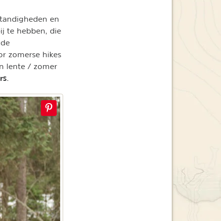
standigheden en
ij te hebben, die
 de
oor zomerse hikes
an lente / zomer
rs
.