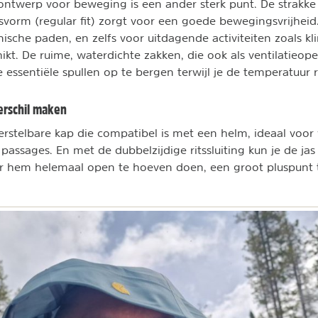
ontwerp voor beweging is een ander sterk punt. De strakk
vorm (regular fit) zorgt voor een goede bewegingsvrijheid.
nische paden, en zelfs voor uitdagende activiteiten zoals k
hikt. De ruime, waterdichte zakken, die ook als ventilatieo
 essentiële spullen op te bergen terwijl je de temperatuur r
verschil maken
erstelbare kap die compatibel is met een helm, ideaal voo
passages. En met de dubbelzijdige ritssluiting kun je de jas
r hem helemaal open te hoeven doen, een groot pluspunt t