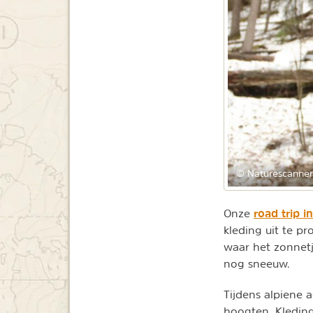
© Naturescanner
road trip 
Onze
kleding uit te p
waar het zonnetj
nog sneeuw.
Tijdens alpiene 
hoogten. Kleding