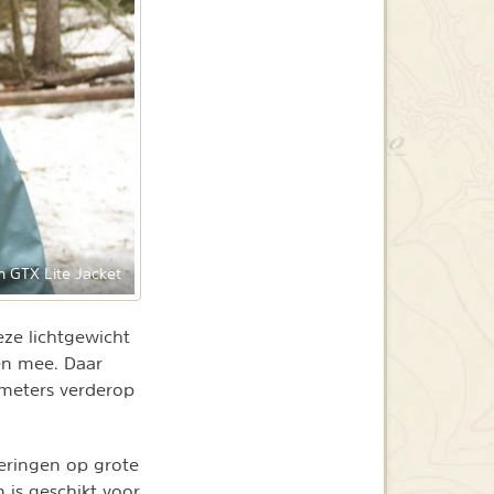
 GTX Lite Jacket
ze lichtgewicht
nen mee. Daar
ometers verderop
deringen op grote
 is geschikt voor