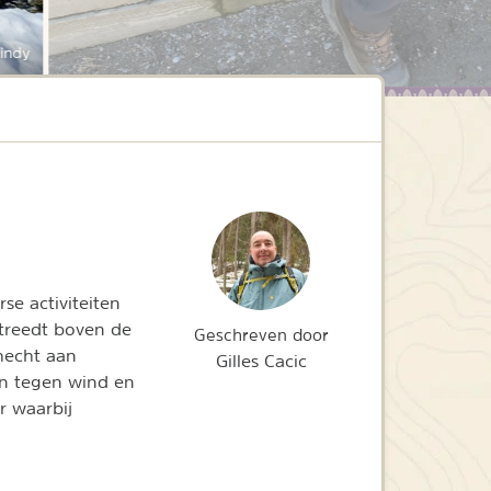
indy
se activiteiten
treedt boven de
Geschreven door
hecht aan
Gilles Cacic
men tegen wind en
r waarbij