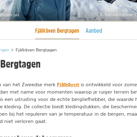
gtagen jas
© Naturescanner C
Huidige pagina
Fjällräven Bergtagen
Aanbod
ngen
>
Fjällräven Bergtagen
n Bergtagen
Fjällräven
jn van het Zweedse merk
is ontwikkeld voor zomer
 dan met name voor momenten waarop je ruiger terrein be
s een uitrusting voor de echte bergliefhebber, die waarde 
hte kleding. De collectie biedt kledingstukken, die bescher
pen bij het reguleren van je temperatuur in de bergen, maa
d niet verloren gaat.