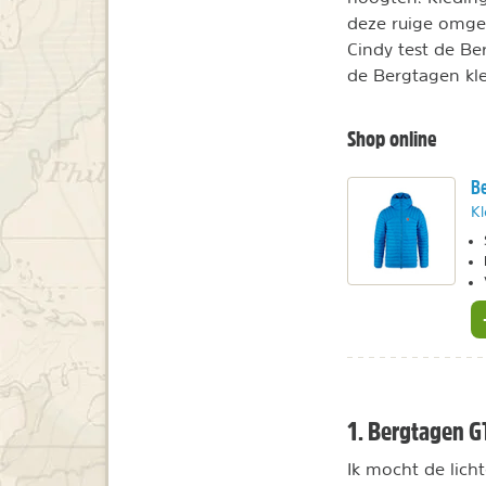
deze ruige omgev
Cindy test de Be
de Bergtagen kle
Shop online
Be
Kl
1. Bergtagen GT
Ik mocht de lich