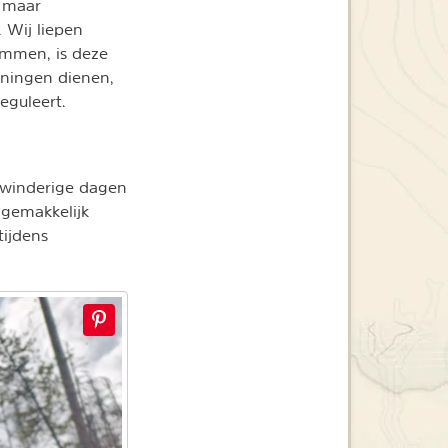
e maar
 Wij liepen
limmen, is deze
peningen dienen,
eguleert.
r winderige dagen
 gemakkelijk
ijdens