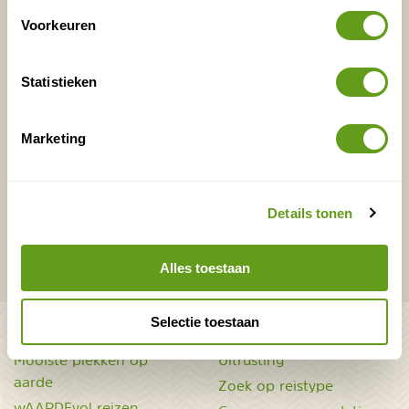
Voorkeuren
E-mailadres*
Waar ligt je interesse?
Statistieken
Nederland
Europa
Ver weg
Marketing
VERZENDEN
Details tonen
Onontdekte plekjes en leuke aanbiedingen voor
Alles toestaan
overnachtingen en vakanties in de natuur!
Selectie toestaan
Bekijk ook
Mooiste plekken op
Uitrusting
aarde
Zoek op reistype
wAARDEvol reizen