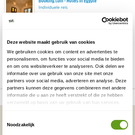
Booking.com - Hotels in Egypte
Individuele reis
Vind de slaapplek die bij jou past. Vlak aan zee,
midden in de woestijn. Bij Booking vind je unieke
slaapplekken.
Deze website maakt gebruik van cookies
BEKIJK
We gebruiken cookies om content en advertenties te
personaliseren, om functies voor social media te bieden
en om ons websiteverkeer te analyseren. Ook delen we
DELEN OP FACEBOOK
DELEN OP X
DELEN VIA DE MAIL
DELEN OP PINTEREST
DELEN OP WH
Deel deze pagina!
informatie over uw gebruik van onze site met onze
partners voor social media, adverteren en analyse. Deze
partners kunnen deze gegevens combineren met andere
Bekijk alle reizen naar Duiken in
Bekijk
number_of_trips:
3
informatie die u aan ze heeft verstrekt of die ze hebben
Egypte
kaart
verzameld op basis van uw gebruik van hun services.
Vakantietips & Inspiratie?
Toestemmingsselectie
Noodzakelijk
Voornaam
Achternaam