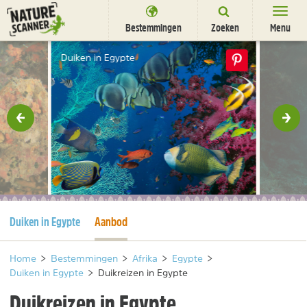
Ga
naar
Bestemmingen
Zoeken
Menu
content
Bestemmingen
Duiken in Egypte
Overnachten
Activiteiten
rige
Vol
Natuurparken
Dieren
DEALS
SHOP
Huidige pagina
Huidige pagina
Duiken in Egypte
Aanbod
Nieuwsbrief
Uitgelicht
Partners
/
nl
fr
Home
>
Bestemmingen
>
Afrika
>
Egypte
>
Duiken in Egypte
>
Duikreizen in Egypte
Duikreizen in Egypte