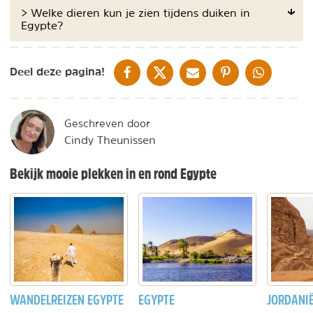
> Welke dieren kun je zien tijdens duiken in
Egypte?
DELEN OP FACEBOOK
DELEN OP X
DELEN VIA DE MAIL
DELEN OP PINTEREST
DELEN OP WH
Deel deze pagina!
Geschreven door
Cindy Theunissen
Bekijk mooie plekken in en rond Egypte
WANDELREIZEN EGYPTE
EGYPTE
JORDANI