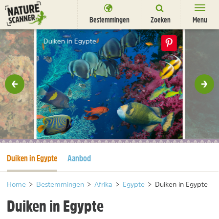
Ga
naar
Bestemmingen
Zoeken
Menu
content
Bestemmingen
Duiken in Egypte
Overnachten
Activiteiten
rige
Vol
Natuurparken
Dieren
DEALS
SHOP
Huidige pagina
Duiken in Egypte
Aanbod
Nieuwsbrief
Uitgelicht
Partners
/
nl
fr
Home
>
Bestemmingen
>
Afrika
>
Egypte
>
Duiken in Egypte
Duiken in Egypte