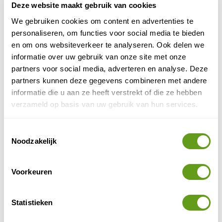
Deze website maakt gebruik van cookies
We gebruiken cookies om content en advertenties te
personaliseren, om functies voor social media te bieden
en om ons websiteverkeer te analyseren. Ook delen we
informatie over uw gebruik van onze site met onze
El Quseir
partners voor social media, adverteren en analyse. Deze
partners kunnen deze gegevens combineren met andere
informatie die u aan ze heeft verstrekt of die ze hebben
6. Marsa Salam/Ghalib
verzameld op basis van uw gebruik van hun services.
Vanaf de kust ligt een aantal makkelijk bereikbare
koraalriffen, zandbanken en steile onderwaterkliffen.
Toestemmingsselectie
De onderwaterwereld is hier rijk aan harde en zachte
Noodzakelijk
koralen, grotten en dolfijnen. Marsa Alam is op dit
moment nog niet zo toeristisch en dankzij het rif langs
Voorkeuren
mooie duikbestemming in de Rode Zee
de kust een
waar het hele jaar door verschillende schildpadden te
zien zijn en dolfijnen.
Statistieken