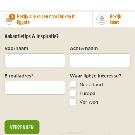
Bekijk alle reizen naar Duiken in
Bekijk
number_of_trips:
3
Egypte
kaart
Vakantietips & Inspiratie?
Voornaam
Achternaam
E-mailadres*
Waar ligt je interesse?
Nederland
Europa
Ver weg
VERZENDEN