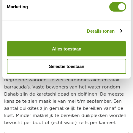
Duiken in de Golf van Akaba
Marketing
De Golf van Akaba is de uitloper van de Rode Zee die
Egypte scheidt van Saoedi-Arabië en Jordanië. Het ligt
erg beschut en er is weinig stroming. Van noord naar
Details tonen
zuid tref je hier de volgende populaire duikplaatsen
aan:
Alles toestaan
1. Duiken bij Dahab
In vergelijking met Sharm-el-Sheikh een rustige plaats.
Selectie toestaan
Bij Dahab vind je barsten en tunnels en met koraal
begroeide wanden. Je ziet er kolonies alen en vaak
barracuda’s. Vaste bewoners van het water rondom
Dahab zijn de karetschildpad en dolfijnen. De meeste
kans ze te zien maak je van mei t/m september. Een
aantal duiksites zijn gemakkelijk te bereiken vanaf de
kust. Minder makkelijk te bereiken duikplekken worden
bezocht per boot of (echt waar) zelfs per kameel.