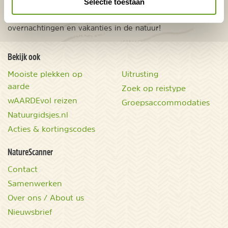
Selectie toestaan
Onontdekte plekjes en leuke aanbiedingen voor
overnachtingen en vakanties in de natuur!
Bekijk ook
Mooiste plekken op
Uitrusting
aarde
Zoek op reistype
wAARDEvol reizen
Groepsaccommodaties
Natuurgidsjes.nl
Acties & kortingscodes
NatureScanner
Contact
Samenwerken
Over ons / About us
Nieuwsbrief