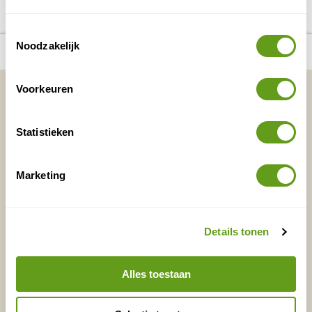
Toestemmingsselectie
Noodzakelijk
Bekijk kaart
Vakantietips & Inspiratie?
Voorkeuren
Voornaam
Achternaam
Statistieken
Marketing
E-mailadres*
Waar ligt je interesse?
Nederland
Europa
Details tonen
Ver weg
Alles toestaan
VERZENDEN