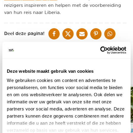
reizigers inspireren en helpen met de voorbereiding
van hun reis naar Liberia.
DELEN OP FACEBOOK
DELEN OP X
DELEN VIA DE MAIL
DELEN OP PINTEREST
DELEN OP WH
Deel deze pagina!
Geschreven door
Cindy Theunissen
Deze website maakt gebruik van cookies
Ontdek de mooiste plekken in de buurt van Liberia
We gebruiken cookies om content en advertenties te
personaliseren, om functies voor social media te bieden
en om ons websiteverkeer te analyseren. Ook delen we
informatie over uw gebruik van onze site met onze
partners voor social media, adverteren en analyse. Deze
partners kunnen deze gegevens combineren met andere
informatie die u aan ze heeft verstrekt of die ze hebben
MAROKKO
GAMBIA
OEGAND
verzameld op basis van uw gebruik van hun services.