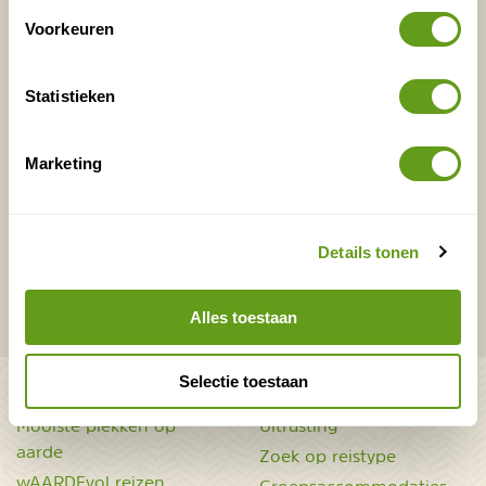
Voorkeuren
E-mailadres*
Waar ligt je interesse?
Nederland
Statistieken
Europa
Ver weg
Marketing
VERZENDEN
Details tonen
Onontdekte plekjes en leuke aanbiedingen voor
Alles toestaan
overnachtingen en vakanties in de natuur!
Selectie toestaan
Bekijk ook
Mooiste plekken op
Uitrusting
aarde
Zoek op reistype
wAARDEvol reizen
Groepsaccommodaties