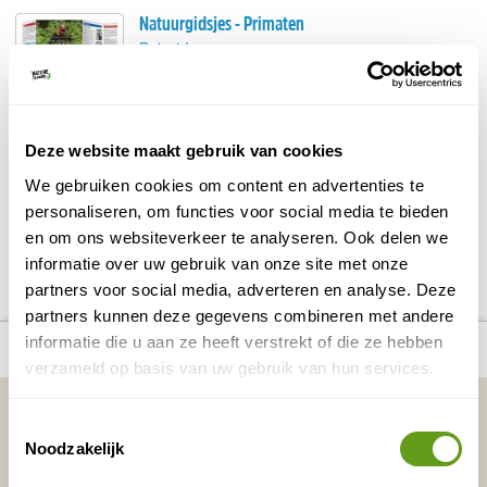
Natuurgidsjes - Primaten
Reisgidsen
Meer weten over de verschillende soorten apen
en halfapen? Dan is dit uitklapbare gidsje wat
voor jou!
Deze website maakt gebruik van cookies
BEKIJK
We gebruiken cookies om content en advertenties te
personaliseren, om functies voor social media te bieden
en om ons websiteverkeer te analyseren. Ook delen we
DELEN OP FACEBOOK
DELEN OP X
DELEN VIA DE MAIL
DELEN OP PINTEREST
DELEN OP WH
Deel deze pagina!
informatie over uw gebruik van onze site met onze
partners voor social media, adverteren en analyse. Deze
partners kunnen deze gegevens combineren met andere
number_of_trips:
3
informatie die u aan ze heeft verstrekt of die ze hebben
Bekijk alle reizen naar Ayeaye
Bekijk kaart
verzameld op basis van uw gebruik van hun services.
Vakantietips & Inspiratie?
Toestemmingsselectie
Noodzakelijk
Voornaam
Achternaam