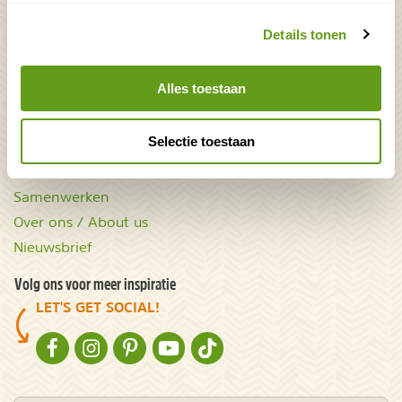
Mooiste plekken op
Uitrusting
aarde
Zoek op reistype
Details tonen
wAARDEvol reizen
Groepsaccommodaties
Natuurgidsjes.nl
Alles toestaan
Acties & kortingscodes
NatureScanner
Selectie toestaan
Contact
Samenwerken
Over ons / About us
Nieuwsbrief
Volg ons voor meer inspiratie
LET'S GET SOCIAL!
NATURESCANNER OP FACEBOOK
NATURESCANNER OP INSTAGRAM
NATURESCANNER OP PINTEREST
NATURESCANNER OP YOUTUBE
NATURESCANNER OP TIKTOK