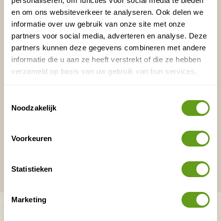
personaliseren, om functies voor social media te bieden
en om ons websiteverkeer te analyseren. Ook delen we
Voornaam
Achternaam
informatie over uw gebruik van onze site met onze
partners voor social media, adverteren en analyse. Deze
partners kunnen deze gegevens combineren met andere
E-mailadres*
Waar ligt je interesse?
informatie die u aan ze heeft verstrekt of die ze hebben
verzameld op basis van uw gebruik van hun services.
Nederland
Europa
Toestemmingsselectie
Ver weg
Noodzakelijk
Voorkeuren
VERZENDEN
Onontdekte plekjes en leuke aanbiedingen voor
Statistieken
overnachtingen en vakanties in de natuur!
Marketing
Bekijk ook