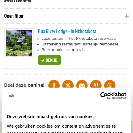
Open filter
Bua River Lodge - In Nkhotakota
Luxe tenten in het Nkhotakota reservaat.
hartelijk personeel
Uitstekend restaurant,
.
Boek mooie excursies bij!
BEKIJK
DELEN OP FACEBOOK
DELEN OP X
DELEN VIA DE MAIL
DELEN OP PINTEREST
DELEN OP WH
Deel deze pagina!
Bekijk alle reizen naar Nkhotakota
Bekijk
number_of_trips:
1
Wildlife Reserve
kaart
Deze website maakt gebruik van cookies
We gebruiken cookies om content en advertenties te
Vakantietips & Inspiratie?