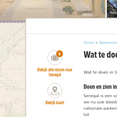
Natu
Home
>
Bestemmi
Wat te do
number_of_trips:
6
Bekijk alle reizen naar
Wat te doen in Se
Senegal
Doen en zien i
Senegal is een v
Bekijk kaart
we nu ook steeds
nationale parken
tot