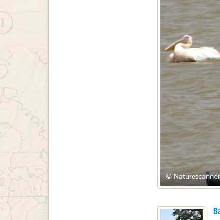
© Naturescanner
Ba