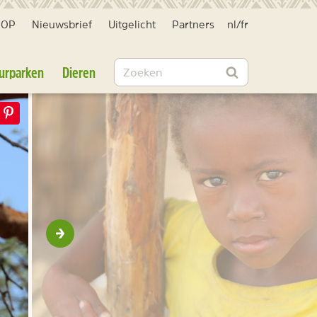
HOP
Nieuwsbrief
Uitgelicht
Partners
nl
/
fr
Zoeken
urparken
Dieren
Zoeken
Volgende