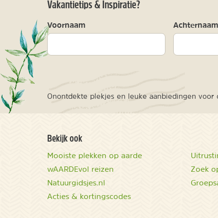
Vakantietips & Inspiratie?
Voornaam
Achternaa
Onontdekte plekjes en leuke aanbiedingen voor o
Bekijk ook
Mooiste plekken op aarde
Uitrust
wAARDEvol reizen
Zoek op
Natuurgidsjes.nl
Groeps
Acties & kortingscodes