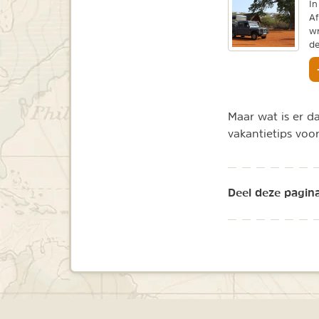
In
Af
wr
de
Maar wat is er d
vakantietips voo
Deel deze pagina