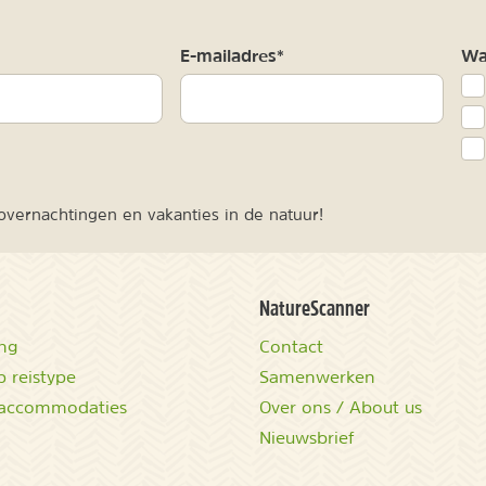
m
E-mailadres*
Waa
vernachtingen en vakanties in de natuur!
NatureScanner
ing
Contact
 reistype
Samenwerken
accommodaties
Over ons / About us
Nieuwsbrief