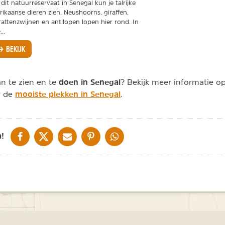
 dit natuurreservaat in Senegal kun je talrijke
rikaanse dieren zien. Neushoorns, giraffen,
attenzwijnen en antilopen lopen hier rond. In
...
BEKIJK
doen in Senegal
an te zien en te
? Bekijk meer informatie 
mooiste plekken in Senegal
r de
.
DELEN OP FACEBOOK
DELEN OP X
DELEN VIA DE MAIL
DELEN OP PINTEREST
DELEN OP WHATSAPP
!