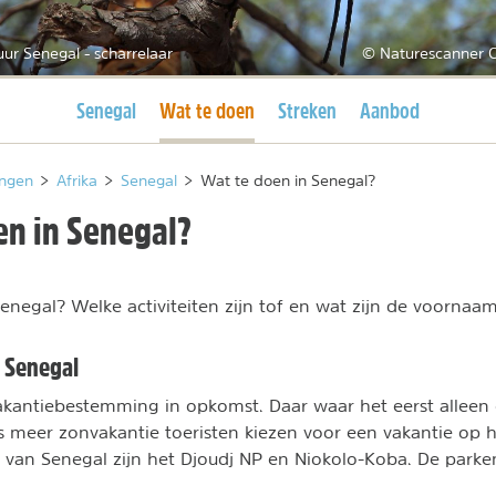
ur Senegal - scharrelaar
© Naturescanner C
Huidige pagina
Huidige pagina
Senegal
Wat te doen
Streken
Aanbod
ngen
>
Afrika
>
Senegal
>
Wat te doen in Senegal?
en in Senegal?
negal? Welke activiteiten zijn tof en wat zijn de voornaamst
n Senegal
akantiebestemming in opkomst. Daar waar het eerst alleen e
 meer zonvakantie toeristen kiezen voor een vakantie op h
 van Senegal zijn het Djoudj NP en Niokolo-Koba. De parke