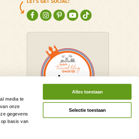
LET'S GET SOCIAL!
NATURESCANNER OP FACEBOOK
NATURESCANNER OP INSTAGRAM
NATURESCANNER OP PINTEREST
NATURESCANNER OP YOUTUBE
NATURESCANNER OP TIKT
Alles toestaan
al media te
 van onze
Selectie toestaan
deze gegevens
Winnaar Dutch Travel Blog
 op basis van
Awards