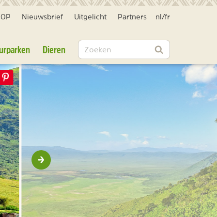
HOP
Nieuwsbrief
Uitgelicht
Partners
nl
/
fr
Zoeken
urparken
Dieren
Zoeken
Volgende