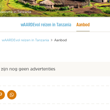
oerisme in Tanzania
Huidige pagina
Huidige pagina
wAARDEvol reizen in Tanzania
Aanbod
wAARDEvol reizen in Tanzania
>
Aanbod
 zijn nog geen advertenties
IA DE MAIL
DELEN OP PINTEREST
DELEN OP WHATSAPP