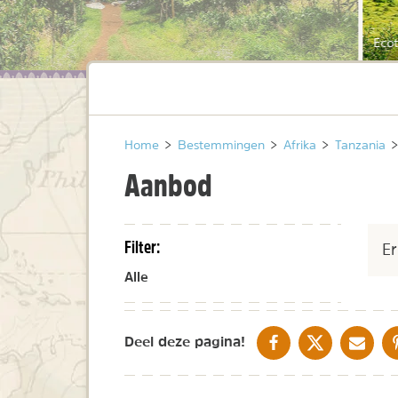
Ecot
Home
>
Bestemmingen
>
Afrika
>
Tanzania
>
Aanbod
Filter:
Er
Alle
DELEN OP FACEBOOK
DELEN OP X
DELEN V
Deel deze pagina!