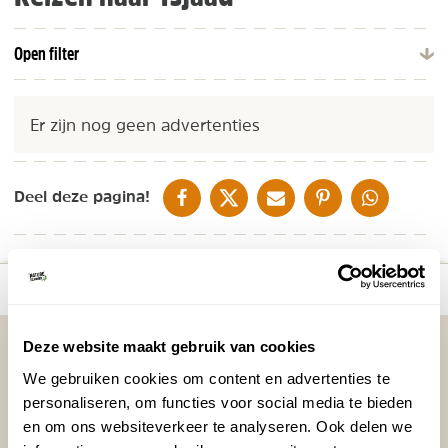
Open filter
Er zijn nog geen advertenties
DELEN OP FACEBOOK
DELEN OP X
DELEN VIA DE MAIL
DELEN OP PINTEREST
DELEN OP WH
Deel deze pagina!
Bekijk kaart
Vakantietips & Inspiratie?
Deze website maakt gebruik van cookies
We gebruiken cookies om content en advertenties te
Voornaam
Achternaam
personaliseren, om functies voor social media te bieden
en om ons websiteverkeer te analyseren. Ook delen we