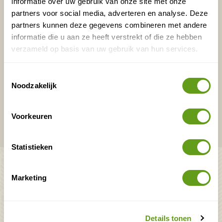
informatie over uw gebruik van onze site met onze
E-mailadres*
Waar ligt je interesse?
partners voor social media, adverteren en analyse. Deze
partners kunnen deze gegevens combineren met andere
Nederland
informatie die u aan ze heeft verstrekt of die ze hebben
Europa
verzameld op basis van uw gebruik van hun services.
Ver weg
Toestemmingsselectie
Noodzakelijk
VERZENDEN
Voorkeuren
Onontdekte plekjes en leuke aanbiedingen voor
overnachtingen en vakanties in de natuur!
Statistieken
Bekijk ook
Marketing
Mooiste plekken op
Uitrusting
aarde
Zoek op reistype
wAARDEvol reizen
Groepsaccommodaties
Details tonen
Natuurgidsjes.nl