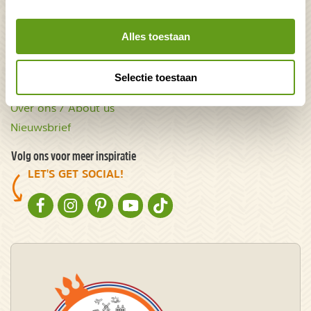
Acties & kortingscodes
Alles toestaan
NatureScanner
Contact
Selectie toestaan
Samenwerken
Over ons / About us
Nieuwsbrief
Volg ons voor meer inspiratie
LET'S GET SOCIAL!
NATURESCANNER OP FACEBOOK
NATURESCANNER OP INSTAGRAM
NATURESCANNER OP PINTEREST
NATURESCANNER OP YOUTUBE
NATURESCANNER OP TIKTOK