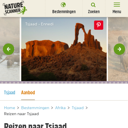
Ga
naar
Bestemmingen
Zoeken
Menu
content
Bestemmingen
Tsjaad - Ennedi
Overnachten
Activiteiten
rige
Vol
Natuurparken
Dieren
DEALS
SHOP
Huidige pagina
Huidige pagina
Tsjaad
Aanbod
Nieuwsbrief
Uitgelicht
Partners
/
nl
fr
Home
>
Bestemmingen
>
Afrika
>
Tsjaad
>
Reizen naar Tsjaad
Reizen naar Tsjaad