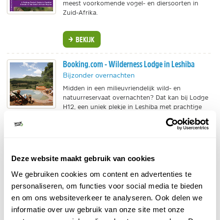
meest voorkomende vogel- en diersoorten in
Zuid-Afrika.
BEKIJK
Booking.com - Wilderness Lodge in Leshiba
Bijzonder overnachten
Midden in een milieuvriendelijk wild- en
natuurreservaat overnachten? Dat kan bij Lodge
H12, een uniek plekje in Leshiba met prachtige
uitzichten.
BEKIJK
TUI - Rondreizen Zuid-Afrika
Deze website maakt gebruik van cookies
Individuele reis
We gebruiken cookies om content en advertenties te
Mooie reizen in de natuur voor zowel groepen als
personaliseren, om functies voor social media te bieden
individuele reizigers. De prijzen zijn scherp, de
en om ons websiteverkeer te analyseren. Ook delen we
keuze is ruim. Zuid-Afrika is maar 1 voorbeeld.
informatie over uw gebruik van onze site met onze
BEKIJK