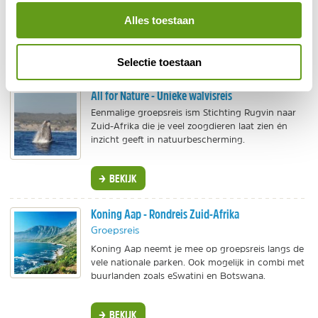
bevindt zich in een luxe grot onder een klif, met
Alles toestaan
openslaande glazen deuren die uitkomen op een
houten terras met hangstoelen.
BEKIJK
Selectie toestaan
All for Nature - Unieke walvisreis
Eenmalige groepsreis ism Stichting Rugvin naar
Zuid-Afrika die je veel zoogdieren laat zien én
inzicht geeft in natuurbescherming.
BEKIJK
Koning Aap - Rondreis Zuid-Afrika
Groepsreis
Koning Aap neemt je mee op groepsreis langs de
vele nationale parken. Ook mogelijk in combi met
buurlanden zoals eSwatini en Botswana.
BEKIJK