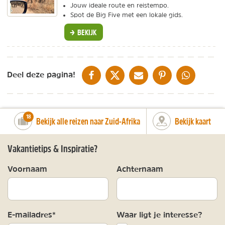
Jouw ideale route en reistempo.
Spot de Big Five met een lokale gids.
BEKIJK
DELEN OP FACEBOOK
DELEN OP X
DELEN VIA DE MAIL
DELEN OP PINTEREST
DELEN OP WH
Deel deze pagina!
number_of_trips:
18
Bekijk alle reizen naar Zuid-Afrika
Bekijk kaart
Vakantietips & Inspiratie?
Voornaam
Achternaam
E-mailadres*
Waar ligt je interesse?