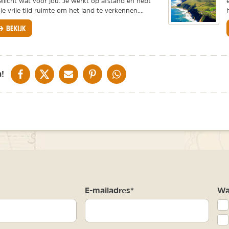
llicht wat voor jou. Je werkt op afstand en hebt
 je vrije tijd ruimte om het land te verkennen....
BEKIJK
DELEN OP FACEBOOK
DELEN OP X
DELEN VIA DE MAIL
DELEN OP PINTEREST
DELEN OP WHATSAPP
!
m
E-mailadres*
Waa