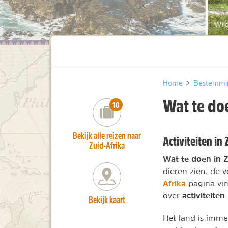
Wild
Home
>
Bestemmi
Wat te doe
number_of_trips:
18
Bekijk alle reizen naar
Activiteiten in
Zuid-Afrika
Wat te doen in Z
dieren zien: de 
Afrika
pagina vin
activiteiten
over
Bekijk kaart
Het land is imme