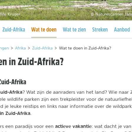
life Kruger
© Naturescanner Jan
Huidige pagina
Huidige pagina
Zuid-Afrika
Wat te doen
Wat te zien
Streken
Aanbod
ngen
>
Afrika
>
Zuid-Afrika
>
Wat te doen in Zuid-Afrika?
n in Zuid-Afrika?
 Zuid-Afrika
uid-Afrika
? Wat zijn de aanraders van het land? Wie naar Zu
vele wildlife parken zijn een trekpleister voor de natuurlie
d je leuke reistips en links naar informatie over de wildp
in Zuid-Afrika
.
actieve vakantie
rs een paradijs voor een
: wat dacht je va