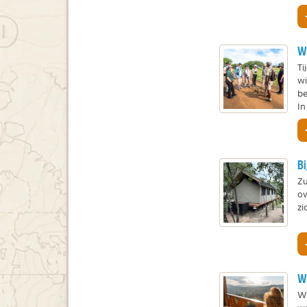
Wa
Ti
wi
be
In
Bi
Zu
ov
zi
W
Wi