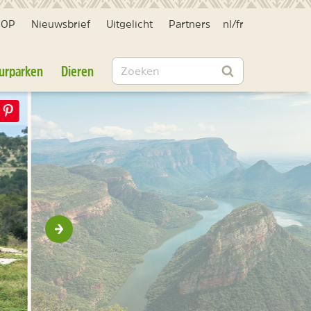
HOP
Nieuwsbrief
Uitgelicht
Partners
nl
/
fr
Zoeken
urparken
Dieren
Zoeken
Volgende