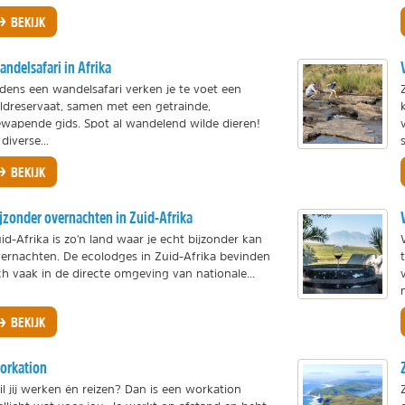
BEKIJK
ndelsafari in Afrika
jdens een wandelsafari verken je te voet een
ldreservaat, samen met een getrainde,
wapende gids. Spot al wandelend wilde dieren!
 diverse...
BEKIJK
jzonder overnachten in Zuid-Afrika
id-Afrika is zo'n land waar je echt bijzonder kan
ernachten. De ecolodges in Zuid-Afrika bevinden
ch vaak in de directe omgeving van nationale...
BEKIJK
orkation
l jij werken én reizen? Dan is een workation