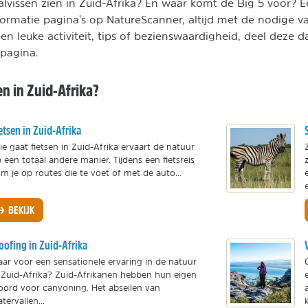
lvissen zien in Zuid-Afrika? En waar komt de Big 5 voor? 
formatie pagina's op NatureScanner, altijd met de nodige va
een leuke activiteit, tips of bezienswaardigheid, deel deze 
pagina.
en in Zuid-Afrika?
etsen in Zuid-Afrika
e gaat fietsen in Zuid-Afrika ervaart de natuur
 een totaal andere manier. Tijdens een fietsreis
m je op routes die te voet of met de auto...
e
BEKIJK
oofing in Zuid-Afrika
aar voor een sensationele ervaring in de natuur
 Zuid-Afrika? Zuid-Afrikanen hebben hun eigen
ord voor canyoning. Het abseilen van
tervallen...