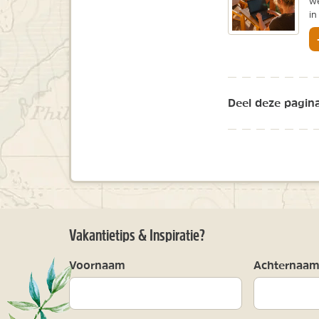
we
in
Deel deze pagina
Vakantietips & Inspiratie?
Voornaam
Achternaa