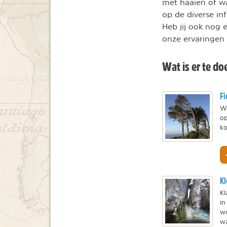
met haaien of wa
op de diverse in
Heb jij ook nog 
onze ervaringen 
Wat is er te do
Fi
Wi
op
ko
Kl
Kl
in
wo
wa