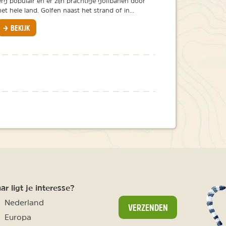
erg populair en er zijn prachtige golfbanen door
het hele land. Golfen naast het strand of in...
BEKIJK
r ligt je interesse?
Nederland
VERZENDEN
Europa