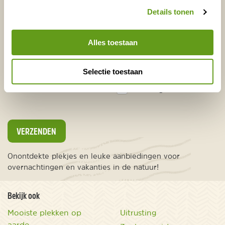
Details tonen
Alles toestaan
E-mailadres*
Waar ligt je interesse?
Nederland
Selectie toestaan
Europa
Ver weg
VERZENDEN
Onontdekte plekjes en leuke aanbiedingen voor
overnachtingen en vakanties in de natuur!
Bekijk ook
Mooiste plekken op
Uitrusting
aarde