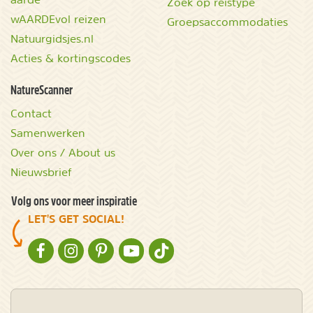
Zoek op reistype
wAARDEvol reizen
Groepsaccommodaties
Natuurgidsjes.nl
Acties & kortingscodes
NatureScanner
Contact
Samenwerken
Over ons / About us
Nieuwsbrief
Volg ons voor meer inspiratie
LET'S GET SOCIAL!
NATURESCANNER OP FACEBOOK
NATURESCANNER OP INSTAGRAM
NATURESCANNER OP PINTEREST
NATURESCANNER OP YOUTUBE
NATURESCANNER OP TIKTOK