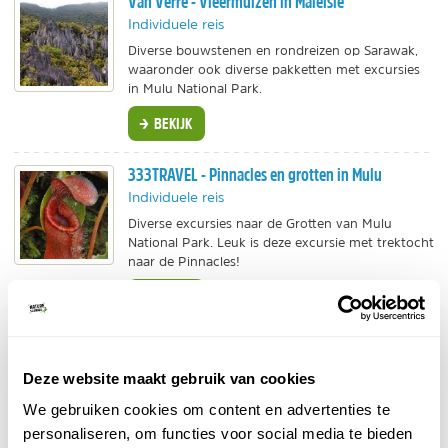
Van Verre - Vleermuizen in Maleisië
Individuele reis
Diverse bouwstenen en rondreizen op Sarawak,
waaronder ook diverse pakketten met excursies
in Mulu National Park.
BEKIJK
333TRAVEL - Pinnacles en grotten in Mulu
Individuele reis
Diverse excursies naar de Grotten van Mulu
National Park. Leuk is deze excursie met trektocht
naar de Pinnacles!
BEKIJK
PANGEA Travel - Sarawak (ind.)
Individuele reis
Deze website maakt gebruik van cookies
Veelzijdige natuurreis naar Borneo. Bekijk de
We gebruiken cookies om content en advertenties te
voorbeeldreis of vraag een reis naar jouw wensen
personaliseren, om functies voor social media te bieden
aan.