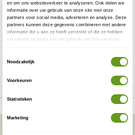
en om ons websiteverkeer te analyseren. Ook delen we
BEKIJK
informatie over uw gebruik van onze site met onze
partners voor social media, adverteren en analyse. Deze
Booking.com - Mulu Marriott Resort
partners kunnen deze gegevens combineren met andere
Bijzonder overnachten
informatie die u aan ze heeft verstrekt of die ze hebben
Bijzonder overnachten, midden in de jungle, maar
verzameld op basis van uw gebruik van hun services.
toch met alle luxe? Bekijk dan snel dit hotel.
BEKIJK
Toestemmingsselectie
Noodzakelijk
DELEN OP FACEBOOK
DELEN OP X
DELEN VIA DE MAIL
DELEN OP PINTEREST
DELEN OP WH
Deel deze pagina!
Voorkeuren
Statistieken
Bekijk alle reizen naar Vleermuizen in
Bekijk
number_of_trips:
6
Mulu
kaart
Marketing
Vakantietips & Inspiratie?
Voornaam
Achternaam